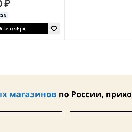
0 ₽
сов
6 сентября
х магазинов
по России, прихо