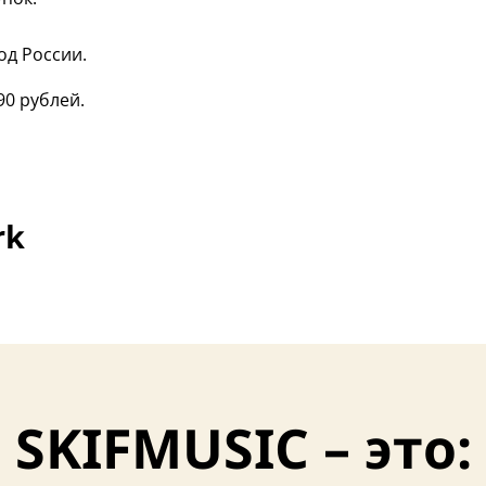
од России.
90 рублей.
rk
SKIFMUSIC – это: