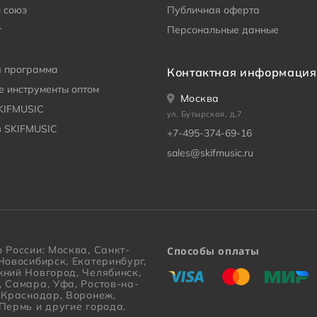
 союз
Публичная оферта
г
Персональные данные
я программа
Контактная информация
 инструменты оптом
Москва
KIFMUSIC
ул. Бутырская, д.7
в SKIFMUSIC
+7-495-374-69-16
sales@skifmusic.ru
 России: Москва, Санкт-
Способы оплаты
Новосибирск, Екатеринбург,
«Виза»
«Мастеркард»
«Мир»
жний Новгород, Челябинск,
, Самара, Уфа, Ростов-на-
, Краснодар, Воронеж,
Пермь и другие города.