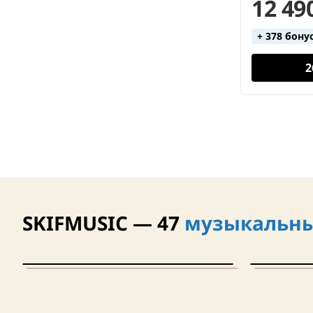
12 49
+ 378 бону
2
SKIFMUSIC — 47
музыкальны