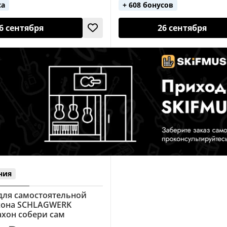
са
+ 608 бонусов
6 сентября
26 сентября
ния
для самостоятельной
хона SCHLAGWERK
ахон собери сам