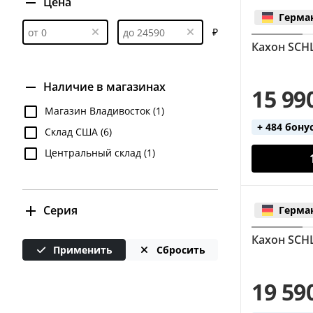
Цена
Герма
₽
Кахон SCH
Наличие в магазинах
15 99
Магазин Владивосток (1)
+ 484 бону
Склад США (6)
Центральный склад (1)
Серия
Герма
2inOne (9)
Кахон SCH
Применить
Сбросить
Rudiment (7)
19 59