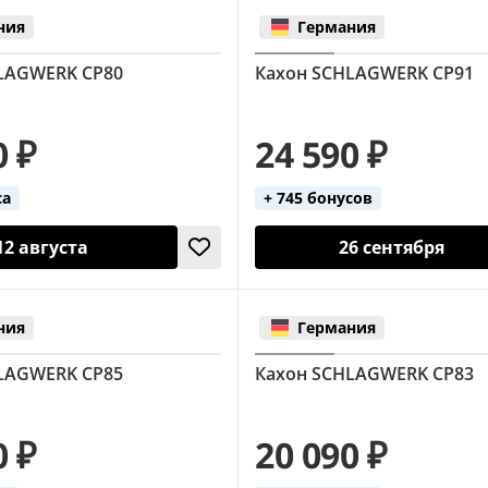
ния
Германия
LAGWERK CP80
Кахон SCHLAGWERK CP91
0 ₽
24 590 ₽
са
+ 745 бонусов
12 августа
26 сентября
ния
Германия
LAGWERK CP85
Кахон SCHLAGWERK CP83
0 ₽
20 090 ₽