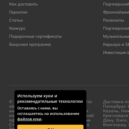
Как доставить
Партнерский
Гарантии
Франчайзин
Статьи
Реквизиты
Конкурс
Партнерска
Подарочные сертификаты
Музыкальные
Бонусная программа
Карьера в S
Инвестиции 
Используем куки и
Дополнительная информация о компании
рекомендательные технологии
© 2005 – 2026 Каталог интернет-сайта
Доставка по
skifmusic.ru
носит исключительно
Петербург, 
Оставаясь с нами, вы
информационный характер и ни при
Казань, Ни
соглашаетесь на использование
каких условиях не является публичной
Красноярск
файлов куки
.
офертой, определяемой положениями
Дону, Омск
Статьи 437(2) Гражданского кодекса
Волгоград, 