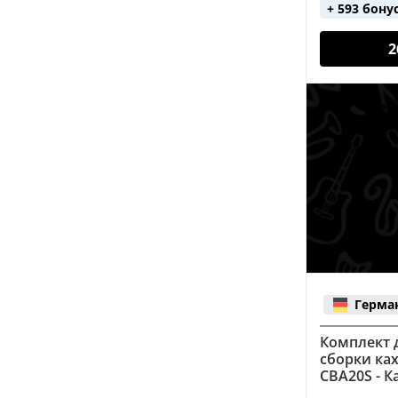
+ 593 бону
2
Герма
Комплект 
сборки ка
CBA20S - К