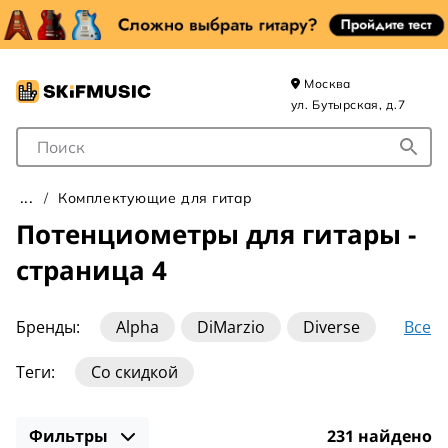
Москва
ул. Бутырская, д.7
Поле для Поиска
Комплектующие для гитар
Потенциометры для гитары -
страница 4
Все
Бренды:
Alpha
DiMarzio
Diverse
Dunlop
Fender
Gewa
Hosco
Теги:
Со скидкой
Musiclily
PRS
Paxphil
Shadow
Фильтры
231 найдено