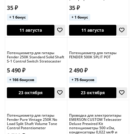
35 ₽
35 ₽
+ 1 бонус
+ 1 бонус
11 августа
11 августа
Потенциометр для гитары
Потенциометр для гитары
Fender 250K Standard Solid Shaft
FENDER 500K SPLIT POT
S-1 Control Switch Stratocaster
5 490 ₽
2 490 ₽
+ 166 бонусов
+ 75 бонусов
Потенциометр для гитары
Проводка для электрогитары
Fender Pure Vintage 250K No
EMERSON CUSTOM Telecaster
11 августа
11 августа
Load Split Shaft Volume Tone
Deluxe Prewired Kit
Control Potentiometer
потенциометры 500 кОм,
конденсаторы 0,022 мкФ и