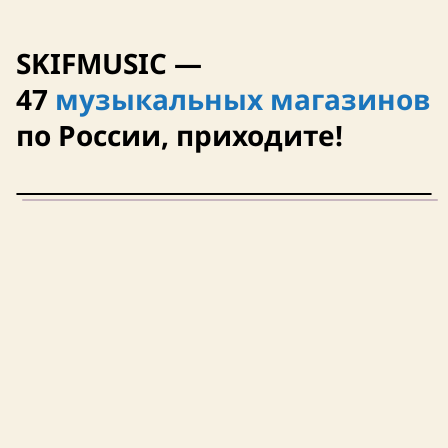
12 августа
SKIFMUSIC —
23 октября
47
музыкальных магазинов
по России, приходите!