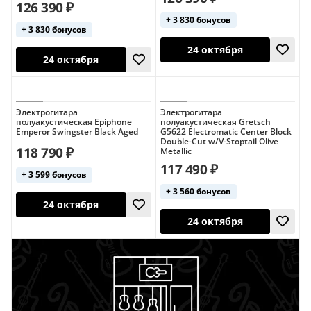
126 390 ₽
+ 3 830 бонусов
+ 3 830 бонусов
Электрогитара
Электрогитара
полуакустическая Epiphone
полуакустическая Gretsch
24 октября
Emperor Swingster Black Aged
G5622 Electromatic Center Block
24 октября
Double-Cut w/V-Stoptail Olive
118 790 ₽
Metallic
117 490 ₽
+ 3 599 бонусов
+ 3 560 бонусов
24 октября