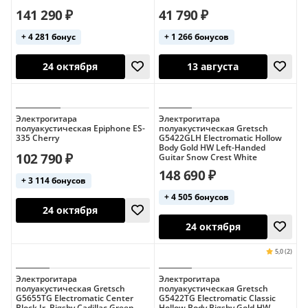
141 290 ₽
41 790 ₽
+ 4 281 бонус
+ 1 266 бонусов
Электрогитара
Электрогитара
полуакустическая Epiphone ES-
полуакустическая Gretsch
335 Cherry
G5422GLH Electromatic Hollow
24 октября
24 октября
Body Gold HW Left-Handed
102 790 ₽
Guitar Snow Crest White
148 690 ₽
+ 3 114 бонусов
+ 4 505 бонусов
Электрогитара
Электрогитара
полуакустическая Gretsch
полуакустическая Gretsch
G5655TG Electromatic Center
G5422TG Electromatic Classic
Block Jr. Bigsby Cadillac Green
Hollow Body Bigsby Gold HW