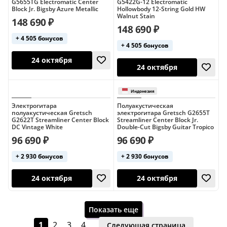
G5655TG Electromatic Center
G5422G-12 Electromatic
Block Jr. Bigsby Azure Metallic
Hollowbody 12-String Gold HW
Walnut Stain
148 690 ₽
148 690 ₽
24 октября
24 октября
+ 4 505 бонусов
+ 4 505 бонусов
Электрогитара
Полуакустическая
полуакустическая Gretsch
электрогитара Gretsch G2655T
G2622T Streamliner Center Block
Streamliner Center Block Jr.
DC Vintage White
Double-Cut Bigsby Guitar Tropico
96 690 ₽
96 690 ₽
+ 2 930 бонусов
+ 2 930 бонусов
24 октября
24 октября
Показать еще
1
2
3
4
Следующая страница