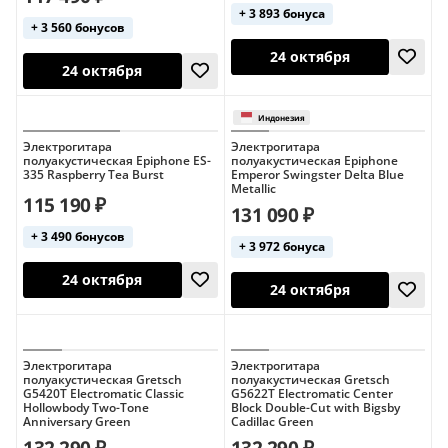
+ 3 893 бонуса
+ 3 560 бонусов
Электрогитара
Электрогитара
полуакустическая Epiphone ES-
полуакустическая Epiphone
335 Raspberry Tea Burst
Emperor Swingster Delta Blue
Metallic
115 190 ₽
131 090 ₽
+ 3 490 бонусов
+ 3 972 бонуса
24 октября
24 октября
Электрогитара
Электрогитара
полуакустическая Gretsch
полуакустическая Gretsch
G5420T Electromatic Classic
G5622T Electromatic Center
Hollowbody Two-Tone
Block Double-Cut with Bigsby
Anniversary Green
Cadillac Green