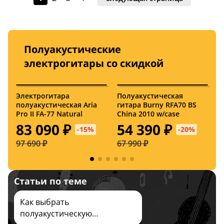
Полуакустические
электрогитары со скидкой
24 октября
24 октября
Электрогитара
Полуакустическая
Э
полуакустическая Aria
гитара Burny RFA70 BS
п
Pro II FA-77 Natural
China 2010 w/case
Y
A
83 090 ₽
54 390 ₽
-15%
-20%
J
97 690 ₽
67 990 ₽
2
Статьи по теме
24 октября
24 октября
Как выбрать
полуакустическую