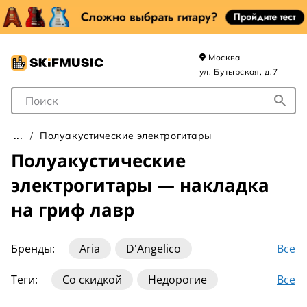
Москва
ул. Бутырская, д.7
Поле для Поиска
Полуакустические электрогитары
Полуакустические
электрогитары — накладка
на гриф лавр
Все
Бренды:
Aria
D'Angelico
Danelectro
Dean
EVH
Eastman
Все
Теги:
Со скидкой
Недорогие
Epiphone
Fender
Gibson
Godin
Archtop
Hollow Body
Semi-Hollow Body