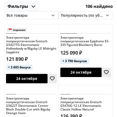
Gretsch
Guild
Hagstrom
Harmony
Фильтры
106 найдено
Для начинающих
Ibanez
PRS
Rickenbacker
Squier
Sterling
Yamaha
Электрогитара
Электрогитара
полуакустическая Gretsch
полуакустическая Epiphone ES-
G5427TG Electromatic
335 Figured Blueberry Burst
Hollowbody w/Bigsby LE Midnight
125 090 ₽
Sapphire
121 890 ₽
+ 3 790 бонусов
+ 3 693 бонуса
24 октября
Индонезия
Электрогитара
Электрогитара
24 октября
полуакустическая Gretsch
полуакустическая Gretsch
G5622T Electromatic Center
G5476G-12-LE Electromatic
Block Double-Cut with Bigsby
Classic Hollow Natural
Orange Stain
126 390 ₽