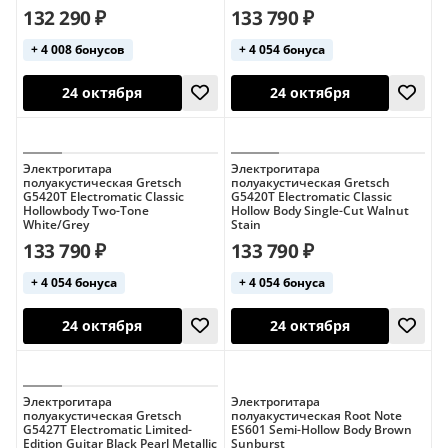
132 290 ₽
133 790 ₽
Индонезия
+ 4 008 бонусов
+ 4 054 бонуса
24 октября
24 октября
Электрогитара
Электрогитара
полуакустическая Gretsch
полуакустическая Gretsch
G5420T Electromatic Classic
G5420T Electromatic Classic
Hollowbody Two-Tone
Hollow Body Single-Cut Walnut
White/Grey
Stain
133 790 ₽
133 790 ₽
+ 4 054 бонуса
+ 4 054 бонуса
24 октября
24 октября
Электрогитара
Электрогитара
полуакустическая Gretsch
полуакустическая Root Note
G5427T Electromatic Limited-
ES601 Semi-Hollow Body Brown
Edition Guitar Black Pearl Metallic
Sunburst