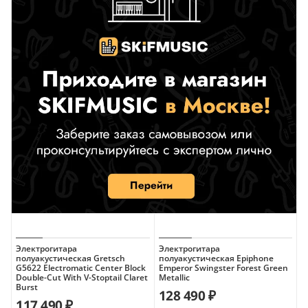
24 октября
Электрогитара
Электрогитара
полуакустическая Gretsch
полуакустическая Epiphone
G5622 Electromatic Center Block
Emperor Swingster Forest Green
Double-Cut With V-Stoptail Claret
Metallic
Burst
128 490 ₽
117 490 ₽