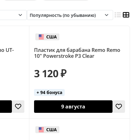
США
o UT-
Пластик для барабана Remo Remo
10" Powerstroke P3 Clear
3 120 ₽
+ 94 бонуса
9 августа
США