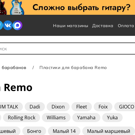
Наши магазины
Доставка
Оплата
 для Поиска
я барабанов
Пластики для барабана Remo
а Remo
UM TALK
Dadi
Dixon
Fleet
Foix
GIOCO
Rolling Rock
Williams
Yamaha
Yuka
ршевый
Бонго
Малый 14
Малый маршевый