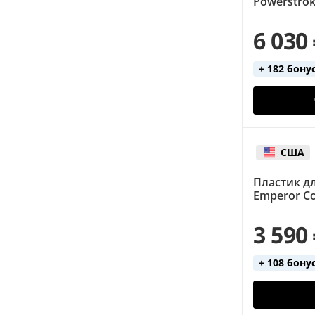
Powerstrok
6 030
+ 182 бону
США
Пластик д
Emperor Co
3 590
+ 108 бону