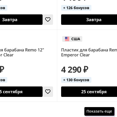
сов
+ 126 бонусов
Завтра
Завтра
США
ля барабана Remo 12"
Пластик для барабана Rem
 Clear
Emperor Clear
 ₽
4 290 ₽
сов
+ 130 бонусов
5 сентября
25 сентября
Показать еще