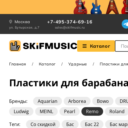
+7-495-374-69-16
Москва
ул. Бутырская, д.7
sales@skifmusic.ru
Поле
Каталог
Главная
Каталог
Ударные
Пластики дл
Пластики для барабан
Бренды:
Aquarian
Arborea
Bowo
DR
Ludwig
MEINL
Pearl
Remo
Roland
Теги:
Со скидкой
Бас
Бас 22
Бас ма