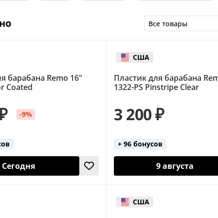
но
США
ля барабана Remo 16"
Пластик для барабана Rem
r Coated
1322-PS Pinstripe Clear
 ₽
3 200 ₽
-9%
сов
+ 96 бонусов
Сегодня
9 августа
США