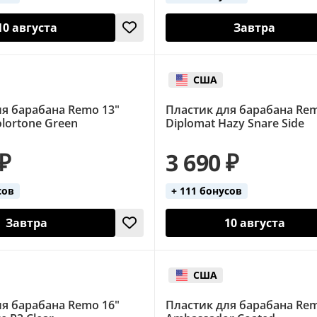
10 августа
Завтра
США
ля барабана Remo 13"
Пластик для барабана Rem
lortone Green
Diplomat Hazy Snare Side
 ₽
3 690 ₽
сов
+ 111 бонусов
Завтра
10 августа
США
ля барабана Remo 16"
Пластик для барабана Rem