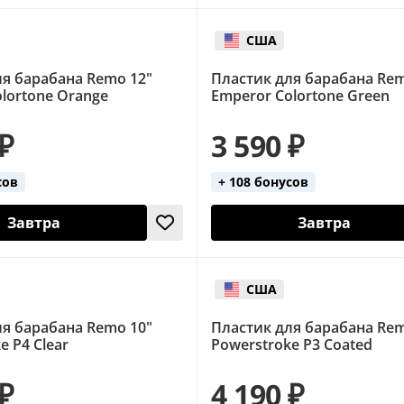
США
ля барабана Remo 12"
Пластик для барабана Rem
lortone Orange
Emperor Colortone Green
 ₽
3 590 ₽
сов
+ 108 бонусов
Завтра
Завтра
США
ля барабана Remo 10"
Пластик для барабана Rem
e P4 Clear
Powerstroke P3 Coated
 ₽
4 190 ₽