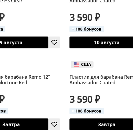
e P3 Clear
Ambassador Coated
 ₽
3 590 ₽
са
+ 108 бонусов
9 августа
10 августа
США
ля барабана Remo 12"
Пластик для барабана Rem
lortone Red
Ambassador Coated
 ₽
3 590 ₽
сов
+ 108 бонусов
Завтра
Завтра