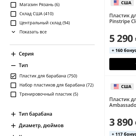
США
Магазин Рязань (6)
Склад США (410)
Пластик д
Pinstripe C
Центральный склад (94)
Показать все
5 290
+ 160 бону
Серия
Ambassador Clear (20)
Тип
Ambassador Coated (22)
Пластик для барабана (750)
Ambassador Ebony (15)
Набор пластиков для барабана (72)
США
Emperor Coated (15)
Тренировочный пластик (5)
Пластик д
Pinstripe Clear (24)
Ambassado
Pinstripe Ebony (17)
Тип барабана
3 890
бас (357)
Диаметр, дюймов
бас маршевый (57)
+ 117 бону
14 (66)