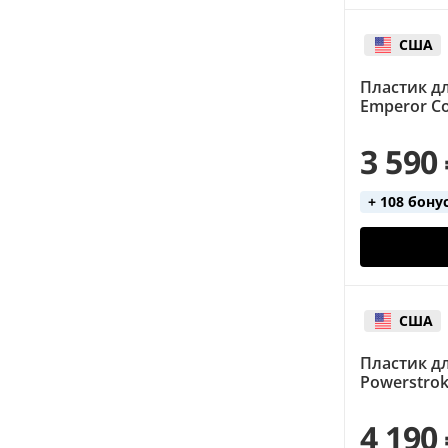
США
Пластик д
Emperor Co
3 590
+ 108 бону
США
Пластик д
Powerstrok
4 190