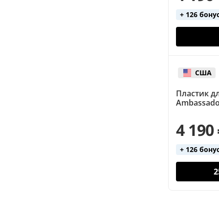
+ 126 бону
США
Пластик д
Ambassador
4 190
+ 126 бону
2