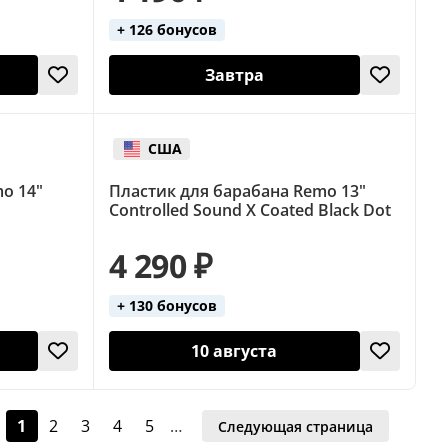
+ 126 бонусов
Завтра
США
o 14"
Пластик для барабана Remo 13"
Controlled Sound X Coated Black Dot
4 290 ₽
+ 130 бонусов
10 августа
1
2
3
4
5
…
Следующая страница