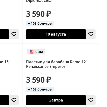
Diplomat Clear
3 590 ₽
+ 108 бонусов
10 августа
США
o 15"
Пластик для барабана Remo 12"
Renaissance Emperor
3 590 ₽
+ 108 бонусов
Завтра