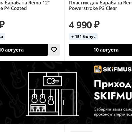
ля барабана Remo 12"
Пластик для барабана Rem
e P4 Coated
Powerstroke P3 Clear
 ₽
4 990 ₽
са
+ 151 бонус
10 августа
10 августа