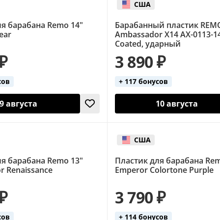
США
ля барабана Remo 14"
Барабанный пластик REM
lear
Ambassador X14 AX-0113-14
Coated, ударный
 ₽
3 890 ₽
сов
+ 117 бонусов
9 августа
10 августа
США
ля барабана Remo 13"
Пластик для барабана Rem
r Renaissance
Emperor Colortone Purple
 ₽
3 790 ₽
сов
+ 114 бонусов