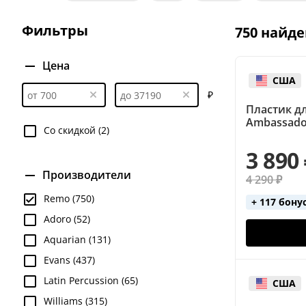
Фильтры
750 найде
Цена
США
₽
Пластик д
Ambassado
Со скидкой (2)
3 890
Производители
4 290 ₽
Remo (750)
+ 117 бону
Adoro (52)
Aquarian (131)
Evans (437)
Latin Percussion (65)
США
Williams (315)