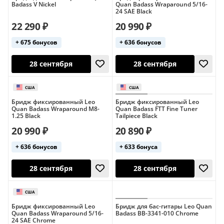
США
США
Badass V Nickel
Quan Badass Wraparound 5/16-
24 SAE Black
22 290 ₽
20 990 ₽
+ 675 бонусов
+ 636 бонусов
28 сентября
28 сентября
Бридж фиксированный Leo
Бридж фиксированный Leo
Quan Badass Wraparound M8-
Quan Badass FTT Fine Tuner
1.25 Black
Tailpiece Black
20 990 ₽
20 890 ₽
+ 636 бонусов
+ 633 бонуса
28 сентября
28 сентября
Бридж фиксированный Leo
Бридж для бас-гитары Leo Quan
Quan Badass Wraparound 5/16-
Badass BB-3341-010 Chrome
24 SAE Chrome