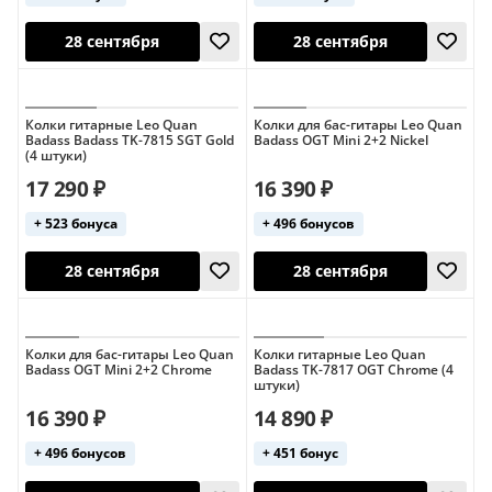
Колки гитарные Leo Quan
Колки для бас-гитары Leo Quan
Badass Badass TK-7815 SGT Gold
Badass OGT Mini 2+2 Nickel
(4 штуки)
США
17 290 ₽
16 390 ₽
+ 523 бонуса
+ 496 бонусов
28 сентября
28 сентября
Колки для бас-гитары Leo Quan
Колки гитарные Leo Quan
Badass OGT Mini 2+2 Chrome
Badass TK-7817 OGT Chrome (4
штуки)
16 390 ₽
14 890 ₽
+ 496 бонусов
+ 451 бонус
28 сентября
28 сентября