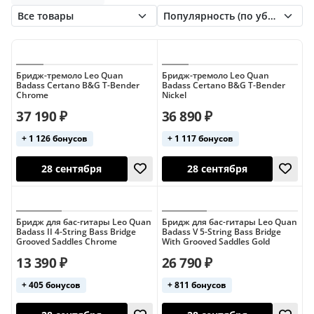
Leo Quan Badass
Metallor
Musiclily
Paxphil
Rockzz
Schaller
Seymour Duncan
Tesla
Бридж-тремоло Leo Quan
Бридж-тремоло Leo Quan
Badass Certano B&G T-Bender
Badass Certano B&G T-Bender
Chrome
Nickel
37 190 ₽
36 890 ₽
+ 1 126 бонусов
+ 1 117 бонусов
28 сентября
28 сентября
Бридж для бас-гитары Leo Quan
Бридж для бас-гитары Leo Quan
Badass II 4-String Bass Bridge
Badass V 5-String Bass Bridge
Grooved Saddles Chrome
With Grooved Saddles Gold
13 390 ₽
26 790 ₽
+ 405 бонусов
+ 811 бонусов