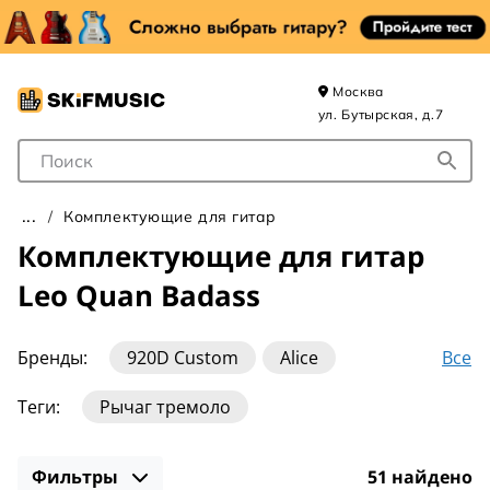
Москва
ул. Бутырская, д.7
Поле для Поиска
Комплектующие для гитар
Комплектующие для гитар
Leo Quan Badass
Все
Бренды:
920D Custom
Alice
All Parts
DiMarzio
EMG
FLEOR
Теги:
Рычаг тремоло
Fender
Fishman
Floyd Rose
Graph Tech
Hipshot
Hosco
Фильтры
51 найдено