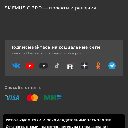
SKIFMUSIC.PRO — проекты и решения
Подписывайтесь на социальные сети
Более 500 обучающих видео и обзоров
Способы оплаты
«Виза»
«Мастеркард»
«Мир»
Используем куки и рекомендательные технологии
Доставка по России: Москва, Санкт-Петербург, Новосибирск,
Екатеринбург, Казань, Нижний Новгород, Челябинск,
Оставаясь с нами, вы соглашаетесь на использование