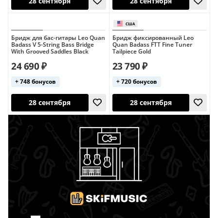
Бридж для бас-гитары Leo Quan
Бридж фиксированный Leo
Badass V 5-String Bass Bridge
Quan Badass FTT Fine Tuner
28 сентября
28 сентября
With Grooved Saddles Black
Tailpiece Gold
24 690 ₽
23 790 ₽
+ 748 бонусов
+ 720 бонусов
28 сентября
28 сентября