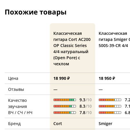
Похожие товары
Классическая
Классическая
гитара Cort AC200
гитара Smiger 
OP Classic Series
500S-39-СR 4/4
4/4 натуральный
(Open Pore) с
чехлом
Цена
18 990 ₽
18 950 ₽
Отзывы
—
—
9.3
/10
7.
Качество
8.3
/10
7.
звучания
ВЧ / СЧ / НЧ
7.8
/10
6.
Бренд
Cort
Smiger