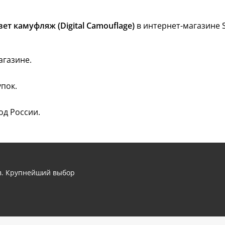
вет камуфляж (Digital Camouflage)
в интернет-магазине S
агазине.
пок.
од России.
ов. Крупнейший выбор