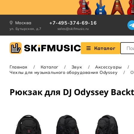
+7-495-374-69-16
Москва
ул. Бутырская, д.7
sales@skifmusic.ru
Поле
Каталог
Главная
Каталог
Звук
Аксессуары
Чехлы для музыкального оборудования Odyssey
O
Рюкзак для DJ Odyssey Backt