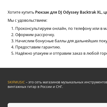
Хотите купить
Рюкзак для DJ Odyssey Backtrak XL, ц
Мы с удовольствием:
Проконсультируем онлайн, по телефону или в м
Оформим рассрочку.
Начислим бонусные баллы для дальнейших поку
Предоставим гарантию.
Надёжно упакуем и отправим заказ в любой гор
SKIFMUSIC
– это сеть магазинов музыкальных инструмент
винтажных гитар в России и СНГ.