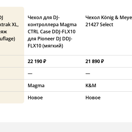
DJ
Чехол для DJ-
Чехол König & Meye
trak XL,
контроллера Magma
21427 Select
ляж
CTRL Case DDJ-FLX10
uflage)
для Pioneer DJ DDJ-
FLX10 (мягкий)
22 190 ₽
21 890 ₽
—
—
Magma
K&M
Новое
Новое