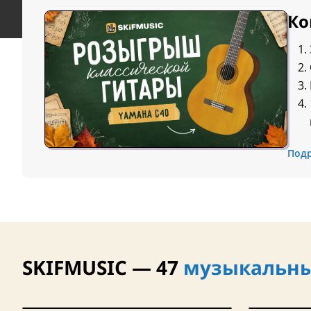
Ко
Под
SKIFMUSIC — 47
музыкальны