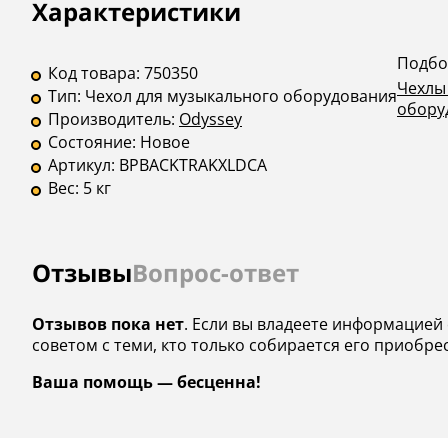
Описание
Инструкции
Характеристики
Подбо
Код товара:
750350
Чехлы
Тип:
Чехол для музыкального оборудования
обору
Производитель:
Odyssey
Состояние:
Новое
Артикул:
BPBACKTRAKXLDCA
Вес:
5 кг
Отзывы
Вопрос-ответ
Отзывов пока нет
. Если вы владеете информацией о
советом с теми, кто только собирается его приобре
Ваша помощь — бесценна!