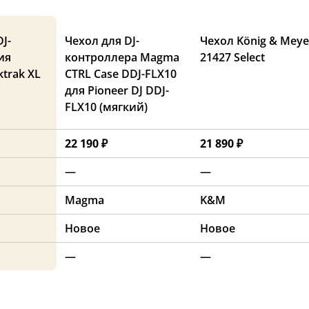
J-
Чехол для DJ-
Чехол König & Meye
ия
контроллера Magma
21427 Select
trak XL
CTRL Case DDJ-FLX10
для Pioneer DJ DDJ-
FLX10 (мягкий)
22 190 ₽
21 890 ₽
—
—
Magma
K&M
Новое
Новое
—
—