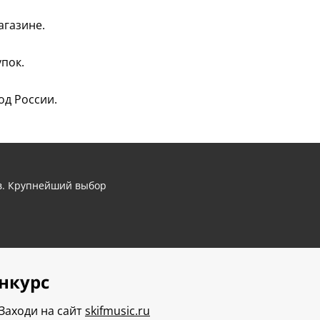
агазине.
пок.
од России.
ов. Крупнейший выбор
нкурс
Заходи на сайт
skifmusic.ru