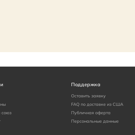
ии
Поддержка
Оставить заявку
ины
FAQ по доставке из США
 союз
Публичная оферта
г
Персональные данные