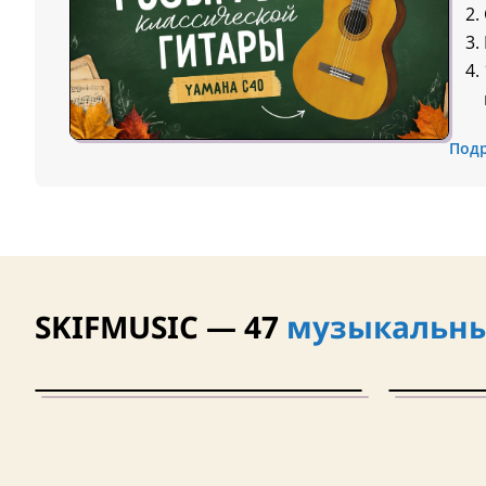
Под
SKIFMUSIC — 47
музыкальны