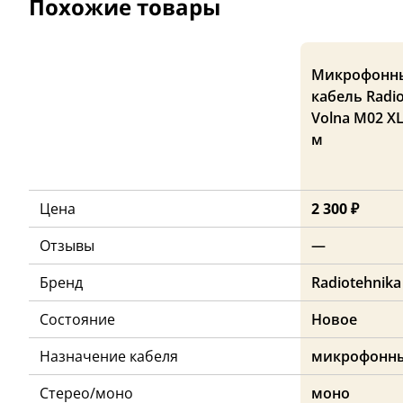
Похожие товары
Микрофонн
кабель Radio
Volna M02 XL
м
Цена
2 300 ₽
Отзывы
—
Бренд
Radiotehnika
Состояние
Новое
Назначение кабеля
микрофонн
Стерео/моно
моно