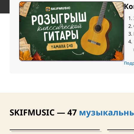
Ко
Под
SKIFMUSIC — 47
музыкальны