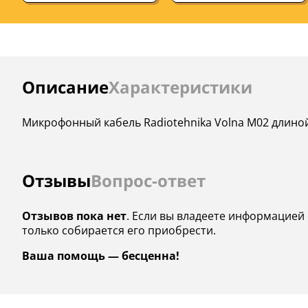
Инструкции
Описание
Характеристики
Микрофонный кабель Radiotehnika Volna M02 длино
Отзывы
Вопрос-ответ
Отзывов пока нет
. Если вы владеете информацией 
только собирается его приобрести.
Ваша помощь — бесценна!