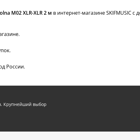
lna M02 XLR-XLR 2 м
в интернет-магазине SKIFMUSIC с д
агазине.
пок.
од России.
ов. Крупнейший выбор