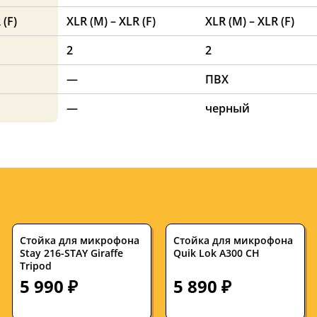
 (F)
XLR (M) – XLR (F)
XLR (M) – XLR (F)
2
2
—
ПВХ
—
черный
Стойка для микрофона
Стойка для микрофона
Stay 216-STAY Giraffe
Quik Lok A300 CH
Tripod
5 990 ₽
5 890 ₽