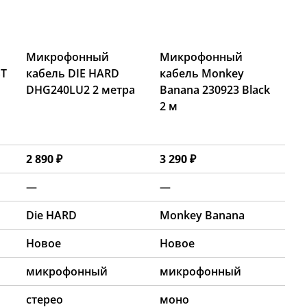
Микрофонный
Микрофонный
ST
кабель DIE HARD
кабель Monkey
DHG240LU2 2 метра
Banana 230923 Black
2 м
2 890 ₽
3 290 ₽
—
—
Die HARD
Monkey Banana
Новое
Новое
микрофонный
микрофонный
стерео
моно