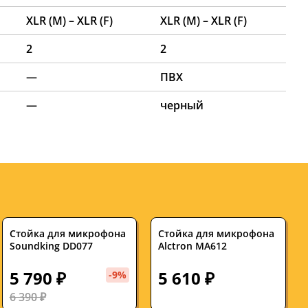
XLR (M) – XLR (F)
XLR (M) – XLR (F)
2
2
—
ПВХ
—
черный
Стойка для микрофона
Стойка для микрофона
Soundking DD077
Alctron MA612
5 790 ₽
5 610 ₽
-9%
6 390 ₽