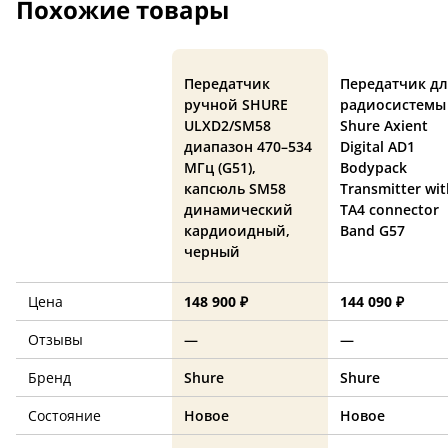
Похожие товары
Передатчик
Передатчик дл
ручной SHURE
радиосистемы
ULXD2/SM58
Shure Axient
диапазон 470–534
Digital AD1
МГц (G51),
Bodypack
капсюль SM58
Transmitter wit
динамический
TA4 connector
кардиоидный,
Band G57
черный
Цена
148 900 ₽
144 090 ₽
Отзывы
—
—
Бренд
Shure
Shure
Состояние
Новое
Новое