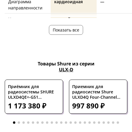
Диаграмма
кардиоидная
—
направленности
Цвет
черный
—
Показать все
Страна
—
Мексика
производства
Товары Shure из серии
ULX-D
Приёмник для
Приемник для
радиосистемы SHURE
радиосистем Shure
ULXD4QE=-G51
ULXD4Q Four-Channel
цифровой
Digital Wireless Receiver
1 173 380 ₽
997 890 ₽
четырехканальный 470-
Band H50
534 МГц съемные
антенны крепление в
рек Dante.