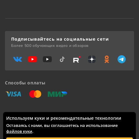
Подписывайтесь на социальные сети
Более 500 обучающих видео и обзоров
Способы оплаты
«Виза»
«Мастеркард»
«Мир»
Используем куки и рекомендательные технологии
Доставка по России: Москва, Санкт-Петербург, Новосибирск,
Екатеринбург, Казань, Нижний Новгород, Челябинск,
Оставаясь с нами, вы соглашаетесь на использование
Красноярск, Самара, Уфа, Ростов-на-Дону, Омск, Краснодар,
файлов куки
.
Воронеж, Волгоград, Пермь и другие города.