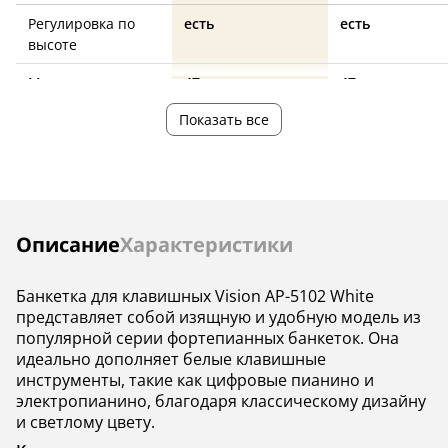
Регулировка по
есть
есть
высоте
Минимальная
47
47
высота, см
Показать все
Максимальная
54
54
высота, см
Материал сидения
кожзаменитель
кожзаменител
Материал ножек
дерево
дерево
Инструкции
Описание
Характеристики
Цвет
белый
коричневый
Банкетка для клавишных Vision AP-5102 White
Страна
—
—
представляет собой изящную и удобную модель из
производства
популярной серии фортепианных банкеток. Она
идеально дополняет белые клавишные
инструменты, такие как цифровые пианино и
электропианино, благодаря классическому дизайну
и светлому цвету.