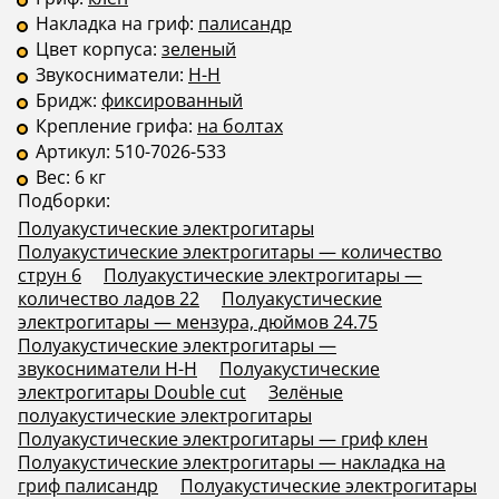
Накладка на гриф:
палисандр
Цвет корпуса:
зеленый
Звукосниматели:
H-H
Бридж:
фиксированный
Крепление грифа:
на болтах
Артикул:
510-7026-533
Вес:
6 кг
Подборки:
Полуакустические электрогитары
Полуакустические электрогитары — количество
струн 6
Полуакустические электрогитары —
количество ладов 22
Полуакустические
электрогитары — мензура, дюймов 24.75
Полуакустические электрогитары —
звукосниматели H-H
Полуакустические
электрогитары Double cut
Зелёные
полуакустические электрогитары
Полуакустические электрогитары — гриф клен
Полуакустические электрогитары — накладка на
гриф палисандр
Полуакустические электрогитары