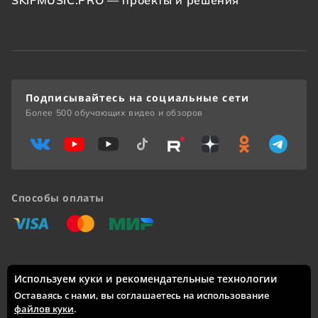
SKIFMUSIC.PRO — проекты и решения
Подписывайтесь на социальные сети
Более 500 обучающих видео и обзоров
Способы оплаты
«Виза»
«Мастеркард»
«Мир»
Используем куки и рекомендательные технологии
Доставка по России: Москва, Санкт-Петербург, Новосибирск,
Екатеринбург, Казань, Нижний Новгород, Челябинск,
Оставаясь с нами, вы соглашаетесь на использование
Красноярск, Самара, Уфа, Ростов-на-Дону, Омск, Краснодар,
файлов куки
.
Воронеж, Волгоград, Пермь и другие города.