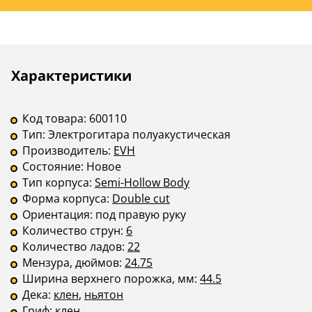
Бридж
фиксированный
фиксированн
Крепление грифа
на болтах
на клею
Страна
—
—
Описание
Инструкции
Характеристики
производства
В комплекте
—
—
Код товара:
600110
Тип:
Электрогитара полуакустическая
Производитель:
EVH
Состояние:
Новое
Тип корпуса:
Semi-Hollow Body
Форма корпуса:
Double cut
Ориентация:
под правую руку
Количество струн:
6
Количество ладов:
22
Мензура, дюймов:
24.75
Ширина верхнего порожка, мм:
44.5
Дека:
клен
,
ньятон
Гриф:
клен