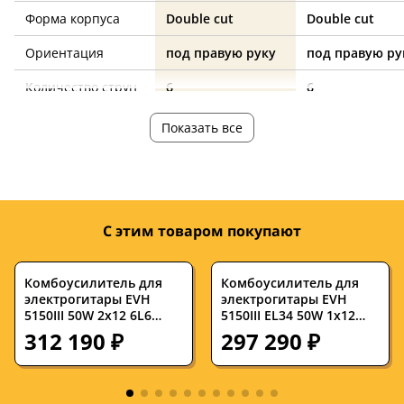
Форма корпуса
Double cut
Double cut
Ориентация
под правую руку
под правую ру
Количество струн
6
6
Количество ладов
22
22
Показать все
Мензура, дюймов
24.75
24.75
Ширина верхнего
44.5
43
порожка, мм
С этим товаром покупают
Дека
клен, ньятон
клен
Гриф
клен
клен
Комбоусилитель для
Комбоусилитель для
электрогитары EVH
электрогитары EVH
Накладка на гриф
палисандр
Technowood
5150III 50W 2x12 6L6
5150III EL34 50W 1x12
Tube Guitar Combo Amp
Tube Guitar Combo Amp
312 190 ₽
297 290 ₽
Цвет корпуса
зеленый
красный
Ivory
Black
Звукосниматели
H-H
H-H