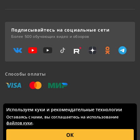
Подписывайтесь на социальные сети
Более 500 обучающих видео и обзоров
Способы оплаты
«Виза»
«Мастеркард»
«Мир»
Используем куки и рекомендательные технологии
Доставка по России: Москва, Санкт-Петербург, Новосибирск,
Екатеринбург, Казань, Нижний Новгород, Челябинск,
Оставаясь с нами, вы соглашаетесь на использование
Красноярск, Самара, Уфа, Ростов-на-Дону, Омск, Краснодар,
файлов куки
.
Воронеж, Волгоград, Пермь и другие города.
© 2005 – 2026 Каталог интернет-сайта
skifmusic.ru
носит
ОК
исключительно информационный характер и ни при каких