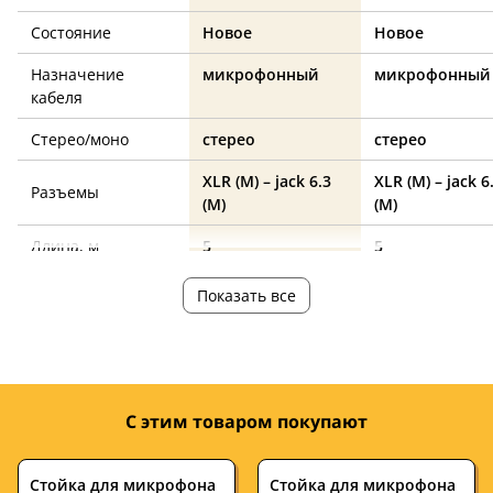
Состояние
Новое
Новое
Назначение
микрофонный
микрофонный
кабеля
Стерео/моно
стерео
стерео
XLR (M) – jack 6.3
XLR (M) – jack 6
Разъемы
(M)
(M)
Длина, м
5
5
Угловой
—
—
Показать все
С этим товаром покупают
Стойка для микрофона
Стойка для микрофона