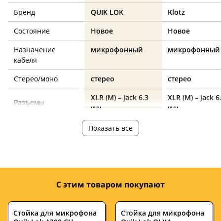
Бренд
QUIK LOK
Klotz
Состояние
Новое
Новое
Назначение
микрофонный
микрофонный
кабеля
Стерео/моно
стерео
стерео
XLR (M) – jack 6.3
XLR (M) – jack 6
Разъемы
(M)
(M)
Длина, м
6
6
Показать все
Цвет
—
—
Страна
—
—
производства
С этим товаром покупают
Оплетка
—
—
Стойка для микрофона
Стойка для микрофона