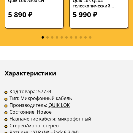
Quik Lok A300 CH
Quik Lok QLX4
телескопический
журавль
5 890 ₽
5 990 ₽
Описание
Инструкции
Характеристики
Код товара:
57734
Тип:
Микрофонный кабель
Производитель:
QUIK LOK
Состояние:
Новое
Назначение кабеля:
микрофонный
Стерео/моно:
стерео
Разъемы:
XLR (M) – jack 6.3 (M)