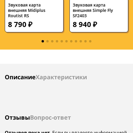
Звуковая карта
Звуковая карта
внешняя Midiplus
внешняя Simple Fly
Routist RS
SF2403
8 790 ₽
8 940 ₽
Инструкции
Описание
Характеристики
Отзывы
Вопрос-ответ
Отзывов пока нет
. Если вы владеете информацией