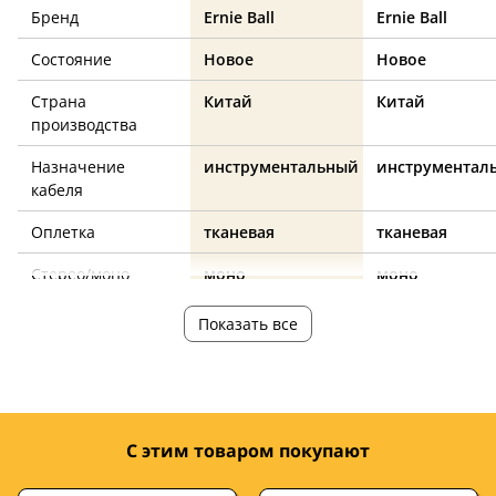
Бренд
Ernie Ball
Ernie Ball
Состояние
Новое
Новое
Страна
Китай
Китай
производства
Назначение
инструментальный
инструментал
кабеля
Оплетка
тканевая
тканевая
Стерео/моно
моно
моно
jack 6.3 (M) – jack
jack 6.3 (M) – ja
Показать все
Разъемы
6.3 (M)
6.3 (M)
Длина, м
3
3
Угловой
нет
нет
С этим товаром покупают
Цвет
бежевый
желтый