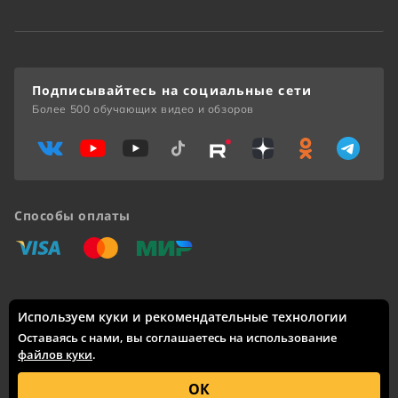
Подписывайтесь на социальные сети
Более 500 обучающих видео и обзоров
Способы оплаты
«Виза»
«Мастеркард»
«Мир»
Используем куки и рекомендательные технологии
Доставка по России: Москва, Санкт-Петербург, Новосибирск,
Екатеринбург, Казань, Нижний Новгород, Челябинск,
Оставаясь с нами, вы соглашаетесь на использование
Красноярск, Самара, Уфа, Ростов-на-Дону, Омск, Краснодар,
файлов куки
.
Воронеж, Волгоград, Пермь и другие города.
© 2005 – 2026 Каталог интернет-сайта
skifmusic.ru
носит
ОК
исключительно информационный характер и ни при каких