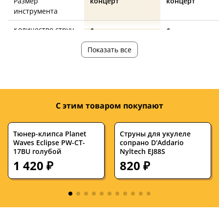
Размер
концерт
концерт
инструмента
Количество струн
4
4
Цвет корпуса
—
натуральный
Показать все
Верхняя дека из
—
—
массива
Нижняя дека из
—
—
С этим товаром покупают
массива
Количество ладов
—
—
Тюнер-клипса Planet
Струны для укулеле
Waves Eclipse PW-CT-
сопрано D'Addario
Верхняя дека
—
—
17BU голубой
Nyltech EJ88S
Нижняя дека
—
—
1 420 ₽
820 ₽
Обечайка
—
—
Гриф
—
—
Накладка на гриф
—
—