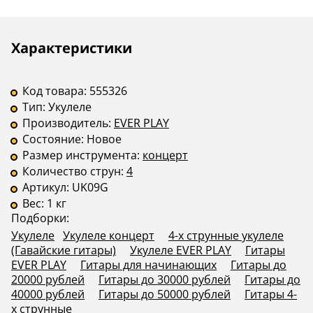
Страна
—
—
производства
Описание
Инструкции
Характеристики
—
—
В комплекте
Код товара:
555326
Тип:
Укулеле
Форма корпуса
—
—
Производитель:
EVER PLAY
Состояние:
Новое
Размер инструмента:
концерт
Количество струн:
4
Артикул:
UK09G
Вес:
1 кг
Подборки:
Укулеле
Укулеле концерт
4-х струнные укулеле
(Гавайские гитары)
Укулеле EVER PLAY
Гитары
EVER PLAY
Гитары для начинающих
Гитары до
20000 рублей
Гитары до 30000 рублей
Гитары до
40000 рублей
Гитары до 50000 рублей
Гитары 4-
х струнные