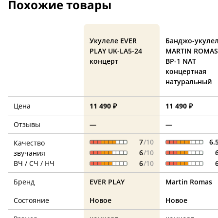
Похожие товары
Укулеле EVER
Банджо-укуле
PLAY UK-LA5-24
MARTIN ROMAS
концерт
BP-1 NAT
концертная
натуральный
Цена
11 490 ₽
11 490 ₽
Отзывы
—
—
7
/10
6.
Качество
6
/10
звучания
ВЧ / СЧ / НЧ
6
/10
Бренд
EVER PLAY
Martin Romas
Состояние
Новое
Новое