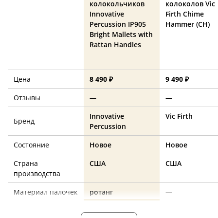
колокольчиков
колоколов Vic
Innovative
Firth Chime
Percussion IP905
Hammer (CH)
Bright Mallets with
Rattan Handles
Цена
8 490 ₽
9 490 ₽
Отзывы
—
—
Innovative
Vic Firth
Бренд
Percussion
Состояние
Новое
Новое
Страна
США
США
производства
Материал палочек
ротанг
—
Наконечник
резина
—