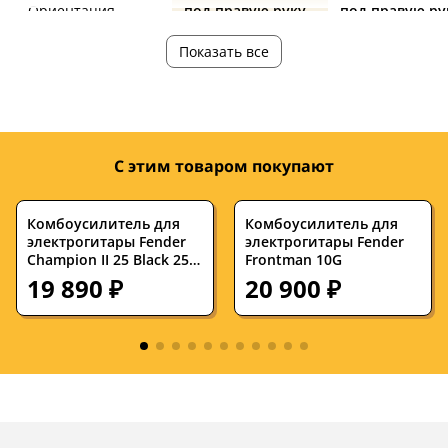
Ориентация
под правую руку
под правую ру
Количество струн
6
6
Показать все
Количество ладов
21
—
Мензура, дюймов
25.5
—
Ширина верхнего
42
—
С этим товаром покупают
порожка, мм
Дека
ольха
—
Комбоусилитель для
Комбоусилитель для
электрогитары Fender
электрогитары Fender
Champion II 25 Black 25W
Гриф
клен
Frontman 10G
—
1x8
19 890 ₽
20 900 ₽
Накладка на гриф
палисандр
—
Цвет корпуса
зеленый
санберст
В комплекте
кейс
—
Электроника
пассивная
—