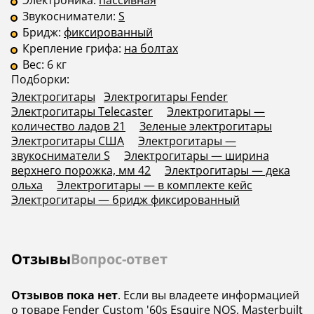
Электроника:
пассивная
Звукосниматели:
S
Бридж:
фиксированный
Крепление грифа:
на болтах
Вес:
6 кг
Подборки:
Электрогитары
Электрогитары Fender
Электрогитары Telecaster
Электрогитары —
количество ладов 21
Зеленые электрогитары
Электрогитары США
Электрогитары —
звукосниматели S
Электрогитары — ширина
верхнего порожка, мм 42
Электрогитары — дека
ольха
Электрогитары — в комплекте кейс
Электрогитары — бридж фиксированный
Отзывы
Вопрос-ответ
Отзывов пока нет
. Если вы владеете информацией
о товаре Fender Custom '60s Esquire NOS, Masterbuilt