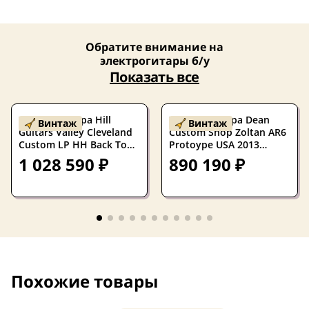
Обратите внимание на
электрогитары б/у
Показать все
Электрогитара Hill
Электрогитара Dean
Винтаж
Винтаж
Guitars Valley Cleveland
Custom Shop Zoltan AR6
Custom LP HH Back To
Protoype USA 2013
The Future w/case USA
w/Hardshell Case
1 028 590 ₽
890 190 ₽
2008
Похожие товары