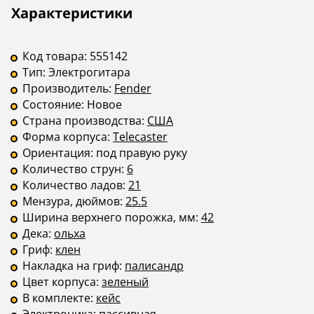
Звукосниматели
S
H-H
Описание
Инструкции
Характеристики
Бридж
фиксированный
—
Крепление грифа
на болтах
—
Код товара:
555142
Тип:
Электрогитара
Производитель:
Fender
Состояние:
Новое
Страна производства:
США
Форма корпуса:
Telecaster
Ориентация:
под правую руку
Количество струн:
6
Количество ладов:
21
Мензура, дюймов:
25.5
Ширина верхнего порожка, мм:
42
Дека:
ольха
Гриф:
клен
Накладка на гриф:
палисандр
Цвет корпуса:
зеленый
В комплекте:
кейс