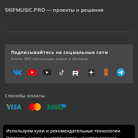
SKIFMUSIC.PRO — проекты и решения
Подписывайтесь на социальные сети
Более 500 обучающих видео и обзоров
Способы оплаты
«Виза»
«Мастеркард»
«Мир»
Используем куки и рекомендательные технологии
Доставка по России: Москва, Санкт-Петербург, Новосибирск,
Екатеринбург, Казань, Нижний Новгород, Челябинск,