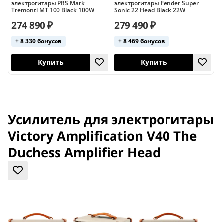
электрогитары PRS Mark
электрогитары Fender Super
э
Tremonti MT 100 Black 100W
Sonic 22 Head Black 22W
B
274 890 ₽
279 490 ₽
+ 8 330 бонусов
+ 8 469 бонусов
США
Купить
Купить
Усилитель для электрогитары
Victory Amplification V40 The
Duchess Amplifier Head