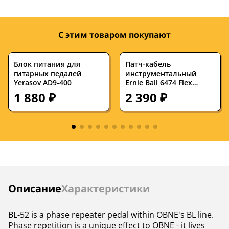
Стерео/моно
моно
моно
С этим товаром покупают
Разъемы и
jack 6.3, 2.1 DC
jack 6.3, 2.1 DC
интерфейсы
Jack
Jack
Блок питания для
Патч-кабель
Питание от
нет
да
гитарных педалей
инструментальный
батарейки
Yerasov AD9-400
Ernie Ball 6474 Flex
Cables Neon Green 0.076
1 880 ₽
2 390 ₽
Питание от блока
да
да
м (3 штуки)
питания
True Bypass
True Bypass
Схема обхода
Тип схемы педали
цифровая
цифровая
Инструкции
Описание
Характеристики
BL-52 is a phase repeater pedal within OBNE's BL line.
Phase repetition is a unique effect to OBNE - it lives