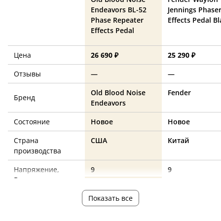
Endeavors BL-52
Jennings Phase
Phase Repeater
Effects Pedal Bl
Effects Pedal
Цена
26 690 ₽
25 290 ₽
Отзывы
—
—
Old Blood Noise
Fender
Бренд
Endeavors
Состояние
Новое
Новое
Страна
США
Китай
производства
Напряжение,
9
9
Вольт
Показать все
phaser
phaser
Эффект педали