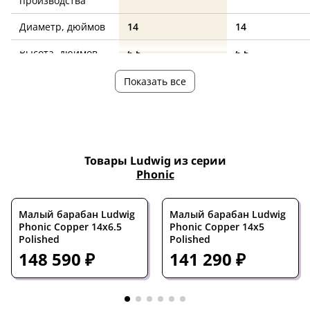
производства
Диаметр, дюймов
14
14
Высота, дюймов
6.5
6.5
Обечайка
медь
медь
Показать все
Цвет
бронзовый
бронзовый
Товары Ludwig из серии
Phonic
Малый барабан Ludwig
Малый барабан Ludwig
Phonic Copper 14x6.5
Phonic Copper 14x5
Polished
Polished
148 590 ₽
141 290 ₽