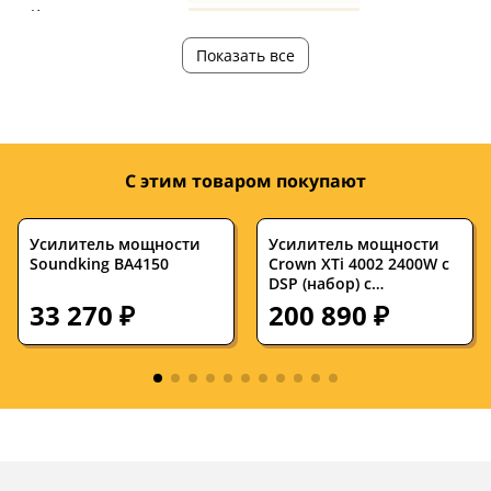
Корпус
—
—
Показать все
С этим товаром покупают
Усилитель мощности
Усилитель мощности
Soundking BA4150
Crown XTi 4002 2400W с
DSP (набор) с
эквалайзером dbx 231S
33 270 ₽
200 890 ₽
и рэковым кейсом