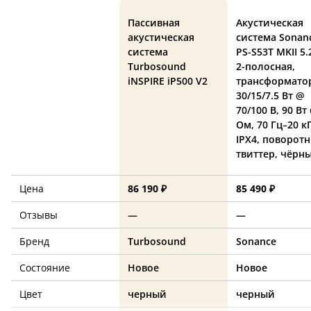
Пассивная
Акустическая
акустическая
система Sonan
система
PS-S53T MKII 5.
Turbosound
2-полосная,
iNSPIRE iP500 V2
трансформато
30/15/7.5 Вт @
70/100 В, 90 Вт
Ом, 70 Гц–20 к
IPX4, поворот
твиттер, чёрн
Цена
86 190 ₽
85 490 ₽
Отзывы
—
—
Бренд
Turbosound
Sonance
Состояние
Новое
Новое
Цвет
черный
черный