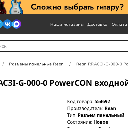
Наши магазины
Доставка
Оплата
 для Поиска
Разъемы панельные Rean
Rean RRAC3I-G-000-0 P
C3I-G-000-0 PowerCON входно
Код товара:
554692
Производитель:
Rean
Тип:
Разъем панельный
Состояние:
Новое