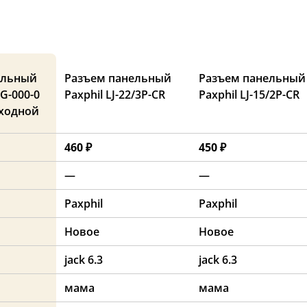
ельный
Разъем панельный
Разъем панельный
G-000-0
Paxphil LJ-22/3P-CR
Paxphil LJ-15/2P-CR
ходной
460 ₽
450 ₽
—
—
Paxphil
Paxphil
Новое
Новое
jack 6.3
jack 6.3
мама
мама