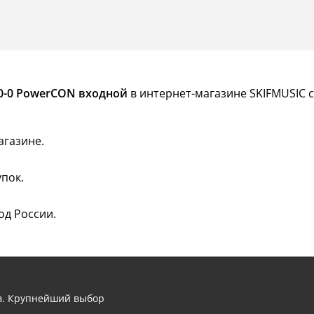
0-0 PowerCON входной
в интернет-магазине SKIFMUSIC с
агазине.
пок.
од России.
ов. Крупнейший выбор