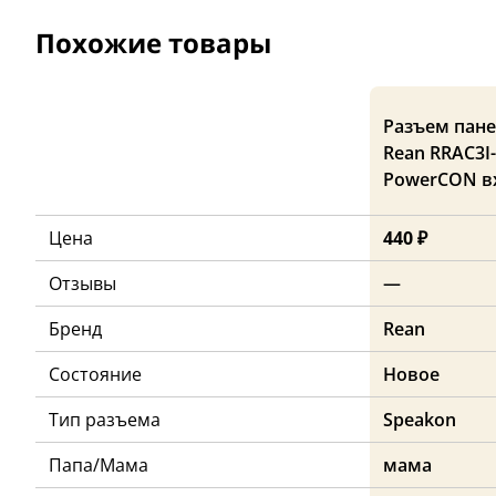
Похожие товары
Разъем пан
Rean RRAC3I-
PowerCON в
Цена
440 ₽
Отзывы
—
Бренд
Rean
Состояние
Новое
Тип разъема
Speakon
Папа/Мама
мама