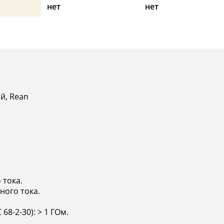
нет
нет
й, Rean
 тока.
ного тока.
8-2-30): > 1 ГОм.