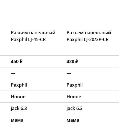
Разъем панельный
Разъем панельный
Paxphil LJ-45-CR
Paxphil LJ-20/2P-CR
450 ₽
420 ₽
—
—
Paxphil
Paxphil
Новое
Новое
jack 6.3
jack 6.3
мама
мама