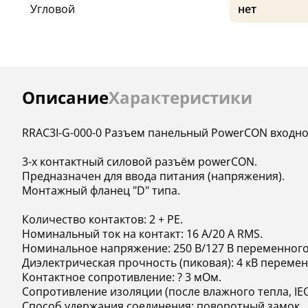
Угловой
нет
Инструкции
Описание
Характеристики
RRAC3I-G-000-0 Разъем панельный PowerCON входно
3-х контактный силовой разъём powerCON.
Предназначен для ввода питания (напряжения).
Монтажный фланец "D" типа.
Количество контактов: 2 + PE.
Номинальный ток на контакт: 16 А/20 А RMS.
Номинальное напряжение: 250 В/127 В переменного
Диэлектрическая прочность (пиковая): 4 кВ перемен
Контактное сопротивление: ? 3 мОм.
Сопротивление изоляции (после влажного тепла, IEC 6
Способ удержания соединения: поворотный замок.