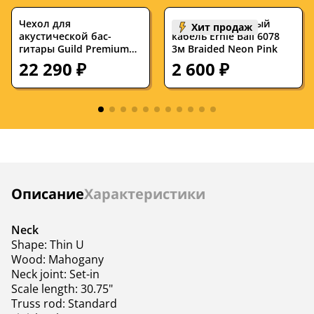
Чехол для
Инструментальный
Хит продаж
акустической бас-
кабель Ernie Ball 6078
гитары Guild Premium
3м Braided Neon Pink
Acoustic Bass Guitar Gig
22 290 ₽
2 600 ₽
Bag
Инструкции
Описание
Характеристики
Neck
Shape: Thin U
Wood: Mahogany
Neck joint: Set-in
Scale length: 30.75"
Truss rod: Standard