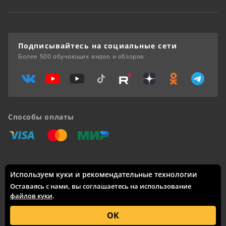
Подписывайтесь на социальные сети
Более 500 обучающих видео и обзоров
Способы оплаты
«Виза»
«Мастеркард»
«Мир»
Используем куки и рекомендательные технологии
Доставка по России: Москва, Санкт-Петербург, Новосибирск,
Екатеринбург, Казань, Нижний Новгород, Челябинск,
Оставаясь с нами, вы соглашаетесь на использование
Красноярск, Самара, Уфа, Ростов-на-Дону, Омск, Краснодар,
файлов куки
.
Воронеж, Волгоград, Пермь и другие города.
© 2005 – 2026 Каталог интернет-сайта
skifmusic.ru
носит
ОК
исключительно информационный характер и ни при каких