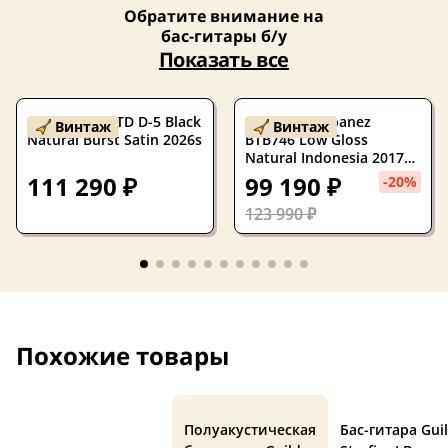
Обратите внимание на
бас-гитары б/у
Показать все
Бас-гитара LTD D-5 Black
Бас-гитара Ibanez
Винтаж
Винтаж
Natural Burst Satin 2026s
BTB746 Low Gloss
Natural Indonesia 2017
W/Gigbag
111 290 ₽
99 190 ₽
-20%
123 990 ₽
Похожие товары
Полуакустическая
Бас-гитара Gui