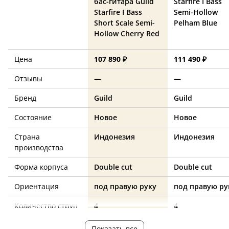
бас-гитара Guild
Starfire I Bass
Starfire I Bass
Semi-Hollow
Short Scale Semi-
Pelham Blue
Hollow Cherry Red
Цена
107 890 ₽
111 490 ₽
Отзывы
—
—
Бренд
Guild
Guild
Состояние
Новое
Новое
Страна
Индонезия
Индонезия
производства
Форма корпуса
Double cut
Double cut
Ориентация
под правую руку
под правую ру
Количество струн
4
4
Количество ладов
21
21
Показать все