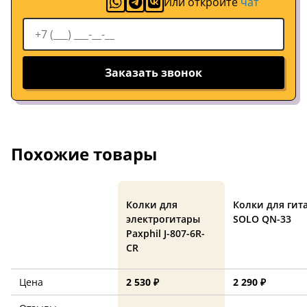
Или откройте
чат
Заказать звонок
Похожие товары
Колки для
Колки для гит
электрогитары
SOLO QN-33
Paxphil J-807-6R-
CR
Цена
2 530 ₽
2 290 ₽