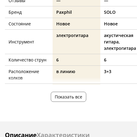
Отзывы
—
—
Бренд
Paxphil
SOLO
Состояние
Новое
Новое
электрогитара
акустическая
Инструмент
гитара,
электрогитара
Количество струн
6
6
Расположение
в линию
3+3
колков
Локовые
нет
нет
Показать все
Количество, штук
6
6
Цвет
хром
хром
Инструкции
Описание
Характеристики