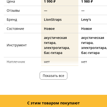
Цена
1 990 ₽
1 980 ₽
Отзывы
—
—
Бренд
LionStraps
Levy's
Состояние
Новое
Новое
акустическая
акустическая
гитара,
гитара,
Инструмент
электрогитара,
электрогитара
бас-гитара
бас-гитара
Наплечник
нет
нет
Материал
полиэстер
полиэстер
Показать все
Длина, см
175
154
Ширина, см
5
—
Цвет
разноцветный
разноцветный
С этим товаром покупают