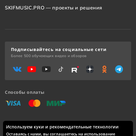
SKIFMUSIC.PRO — проекты и решения
Подписывайтесь на социальные сети
Более 500 обучающих видео и обзоров
Способы оплаты
«Виза»
«Мастеркард»
«Мир»
Используем куки и рекомендательные технологии
Доставка по России: Москва, Санкт-Петербург, Новосибирск,
Екатеринбург, Казань, Нижний Новгород, Челябинск,
Оставаясь с нами, вы соглашаетесь на использование