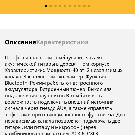
В комплекте
—
—
Фантомное
—
—
питание
Инструкции
Описание
Характеристики
Профессиональный комбоусилитель для
акустической гитары в деревянном корпусе.
Характеристики:. Мощность 40 вт. 2 независимых
канала. 3-х полосный эквалайзер. Функция
Bluetooth. Режим работы от встроенного
аккумулятора. Встроенный тюнер. Выход для
подключения наушников В комбике есть
возможность подключить внешний источник
сигнала через гнездо AUX, а также управлять
эффектами при помощи внешнего фут-свитча. Два
независимых канала позволяют подключать две
гитары, или гитару и микрофон (через
комбинированный разъем JACK 6.3/XLR.