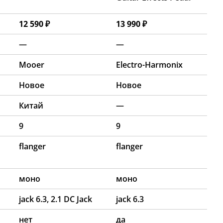
12 590 ₽
13 990 ₽
—
—
Mooer
Electro-Harmonix
Новое
Новое
Китай
—
9
9
flanger
flanger
моно
моно
jack 6.3, 2.1 DC Jack
jack 6.3
нет
да