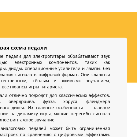
вая схема педали
ые педали для электрогитары обрабатывают звук
ью электронных компонентов, таких как
ры, диоды, операционные усилители и лампы, без
вания сигнала в цифровой формат. Они славятся
стественным, тёплым и «живым» звучанием,
 все нюансы игры гитариста.
али отлично подходят для классических эффектов,
р, овердрайва, фузза, хорусa, фленджера
ового дилея. Их главные особенности — плавное
ние на динамику игры, мягкие перегибы сигнала
рное винтажное звучание.
аналоговых педалей может быть ограниченная
 настроек по сравнению с цифровыми эффектами.