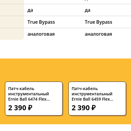
да
да
True Bypass
True Bypass
аналоговая
аналоговая
Патч-кабель
Патч-кабель
инструментальный
инструментальный
Ernie Ball 6474 Flex
Ernie Ball 6459 Flex
Cables Neon Green 0.076
Cables 7.62 см (3 штуки)
2 390 ₽
2 390 ₽
м (3 штуки)