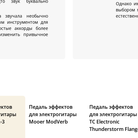
то звук буквально
Однако и
выбором м
а звучала необычно
естествен
ым инструментом для
остые аккорды более
изменить привычное
ектов
Педаль эффектов
Педаль эффектов
гитары
для электрогитары
для электрогитары
-3
Mooer ModVerb
TC Electronic
Thunderstorm Flang