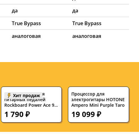
да
да
True Bypass
True Bypass
аналоговая
аналоговая
Блок питания для
Процессор для
Хит продаж
гитарных педалей
электрогитары HOTONE
Rockboard Power Ace 9V
Ampero Mini Purple Taro
DC 1.7A
1 790 ₽
19 099 ₽