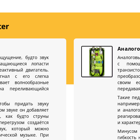
ter
Аналого
ощущение, будто звук
Аналогов
ащающиеся лопасти
с помощ
еактивный двигатель.
транзисто
гнал с его слегка
преобразо
вает волнообразные
своим е
на переливающийся
передавая
Такие пед
тобы придать звуку
наприме
ом звуке он добавляет
и аналог
е, как будто струны
реагирова
ерегрузом создаётся
и характе
вук, который можно
Минусом 
ической музыке. При
гибкость