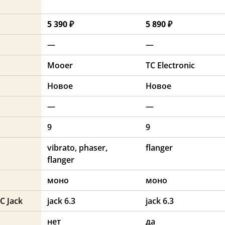
5 390 ₽
5 890 ₽
—
—
Mooer
TC Electronic
Новое
Новое
—
—
9
9
vibrato, phaser,
flanger
flanger
моно
моно
DC Jack
jack 6.3
jack 6.3
нет
да