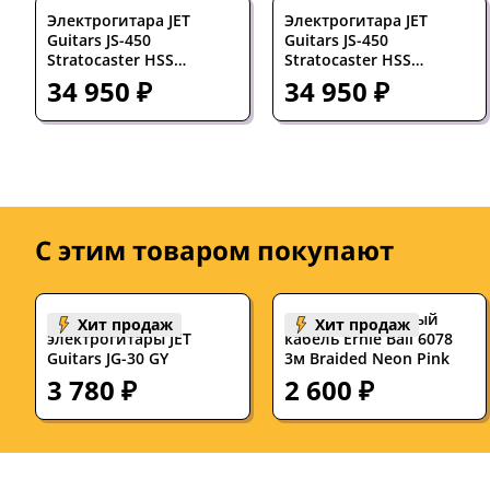
Электрогитара JET
Электрогитара JET
Guitars JS-450
Guitars JS-450
Stratocaster HSS
Stratocaster HSS
Transparent Black
Transparent Blue
34 950 ₽
34 950 ₽
С этим товаром покупают
Чехол для
Инструментальный
Хит продаж
Хит продаж
электрогитары JET
кабель Ernie Ball 6078
Guitars JG-30 GY
3м Braided Neon Pink
3 780 ₽
2 600 ₽