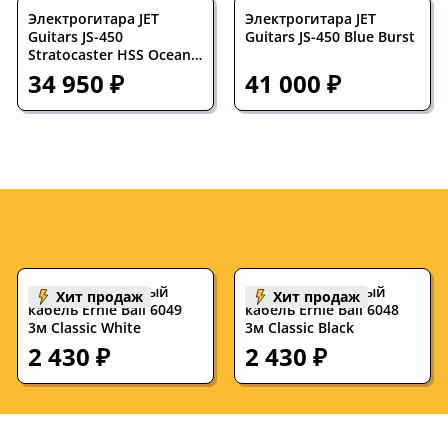
Электрогитара JET
Электрогитара JET
Guitars JS-450
Guitars JS-450 Blue Burst
Stratocaster HSS Ocean
Blue
34 950 ₽
41 000 ₽
Инструментальный
Инструментальный
Хит продаж
Хит продаж
кабель Ernie Ball 6049
кабель Ernie Ball 6048
3м Classic White
3м Classic Black
2 430 ₽
2 430 ₽