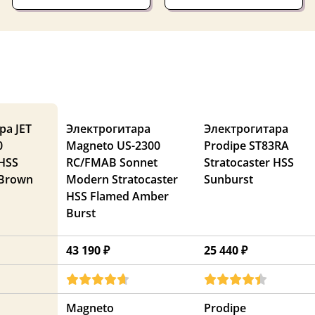
ра JET
Электрогитара
Электрогитара
0
Magneto US-2300
Prodipe ST83RA
 HSS
RC/FMAB Sonnet
Stratocaster HSS
 Brown
Modern Stratocaster
Sunburst
HSS Flamed Amber
Burst
43 190 ₽
25 440 ₽
Magneto
Prodipe