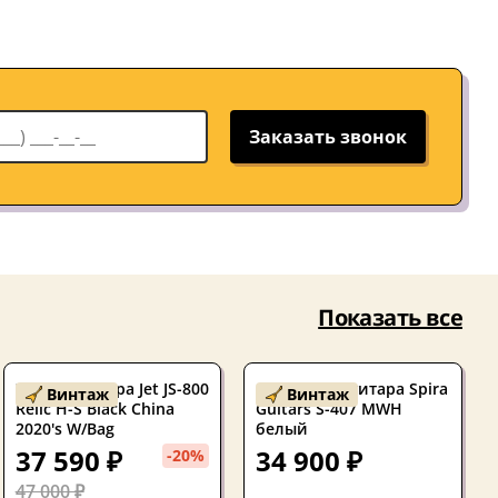
Заказать звонок
Показать все
Электрогитара Jet JS-800
Б/У Электрогитара Spira
Винтаж
Винтаж
Relic H-S Black China
Guitars S-407 MWH
2020's W/Bag
белый
37 590 ₽
34 900 ₽
-20%
47 000 ₽