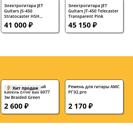
Электрогитара JET
Электрогитара JET
Guitars JS-450
Guitars JT-450 Telecaster
Stratocaster HSH
Transparent Pink
Transparent Green
41 000 ₽
45 150 ₽
Инструментальный
Ремень для гитары АМС
Хит продаж
кабель Ernie Ball 6077
РГЭ2.pro
3м Braided Green
2 600 ₽
2 170 ₽