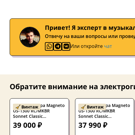
Привет! Я эксперт в музыка
Отвечу на ваши вопросы или прове
Или откройте
чат
Обратите внимание на
электрог
Электрогитара Magneto
Электрогитара Magneto
Винтаж
Винтаж
US-1300 RC/MKBR
US-1300 RC/MKBR
Sonnet Classic
Sonnet Classic
Stratocaster HSS Metallic
Stratocaster HSS Metallic
39 000 ₽
37 990 ₽
Brown 2025s
Brown 2025s