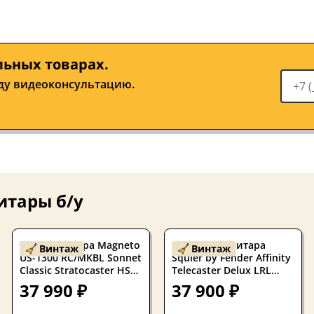
льных товарах.
ду видеоконсультацию.
итары б/у
Электрогитара Magneto
Б/У Электрогитара
Винтаж
Винтаж
US-1300 RC/MKBL Sonnet
Squier by Fender Affinity
Classic Stratocaster HSS
Telecaster Delux LRL
Metallic Blue 2025s
CFM 2021s
37 990 ₽
37 900 ₽