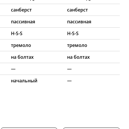
санберст
санберст
пассивная
пассивная
H-S-S
H-S-S
тремоло
тремоло
на болтах
на болтах
—
—
начальный
—