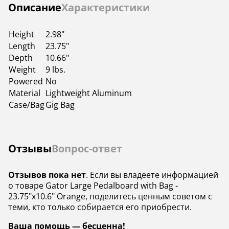
Инструкции
Описание
Характеристики
Height
2.98"
Length
23.75"
Depth
10.66"
Weight
9 lbs.
Powered
No
Material
Lightweight Aluminum
Case/Bag
Gig Bag
Отзывы
Вопрос-ответ
Отзывов пока нет
. Если вы владеете информацией
о товаре Gator Large Pedalboard with Bag -
23.75"x10.6" Orange, поделитесь ценным советом с
теми, кто только собирается его приобрести.
Ваша помощь — бесценна!