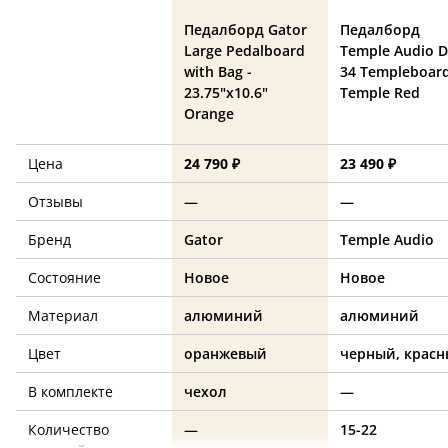
Педалборд Gator
Педалборд
Large Pedalboard
Temple Audio 
with Bag -
34 Templeboard
23.75"x10.6"
Temple Red
Orange
Цена
24 790 ₽
23 490 ₽
Отзывы
—
—
Бренд
Gator
Temple Audio
Состояние
Новое
Новое
Материал
алюминий
алюминий
Цвет
оранжевый
черный, крас
В комплекте
чехол
—
Количество
—
15-22