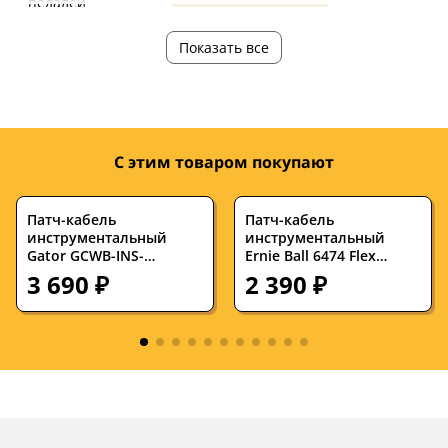
педалей
Показать все
С этим товаром покупают
Патч-кабель
Патч-кабель
инструментальный
инструментальный
Gator GCWB-INS-
Ernie Ball 6474 Flex
6INRA3PK Backline Series
Cables Neon Green 0.076
3 690 ₽
2 390 ₽
Black 0.15 м (3 штуки)
м (3 штуки)