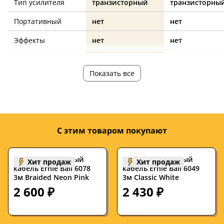
Тип усилителя
транзисторный
транзисторны
Портативный
нет
нет
Эффекты
нет
нет
Выходная
30
30
мощность, Ватт
Показать все
Количество
1
1
динамиков
Диаметр
8
8
динамиков,
С этим товаром покупают
дюймов
Цвет корпуса
черный
оранжевый
Инструментальный
Инструментальный
Хит продаж
Хит продаж
кабель Ernie Ball 6078
кабель Ernie Ball 6049
3м Braided Neon Pink
Сопротивление,
—
3м Classic White
—
Ом
2 600 ₽
2 430 ₽