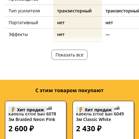
Тип усилителя
транзисторный
транзисторны
Портативный
нет
нет
Эффекты
нет
—
Выходная
40
40
мощность, Ватт
Показать все
Сопротивление,
4
—
Ом
Количество
1
2
динамиков
С этим товаром покупают
Диаметр
8
2, 10
динамиков,
Инструментальный
Инструментальный
Хит продаж
Хит продаж
кабель Ernie Ball 6078
кабель Ernie Ball 6049
дюймов
3м Braided Neon Pink
3м Classic White
Цвет корпуса
оранжевый
черный
2 600 ₽
2 430 ₽
Разъемы и
—
jack 6.3, mini-j