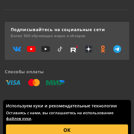
Подписывайтесь на социальные сети
Более 500 обучающих видео и обзоров
Способы оплаты
«Виза»
«Мастеркард»
«Мир»
Используем куки и рекомендательные технологии
Доставка по России: Москва, Санкт-Петербург, Новосибирск,
Екатеринбург, Казань, Нижний Новгород, Челябинск,
Оставаясь с нами, вы соглашаетесь на использование
Красноярск, Самара, Уфа, Ростов-на-Дону, Омск, Краснодар,
файлов куки
.
Воронеж, Волгоград, Пермь и другие города.
© 2005 – 2026 Каталог интернет-сайта
skifmusic.ru
носит
ОК
исключительно информационный характер и ни при каких