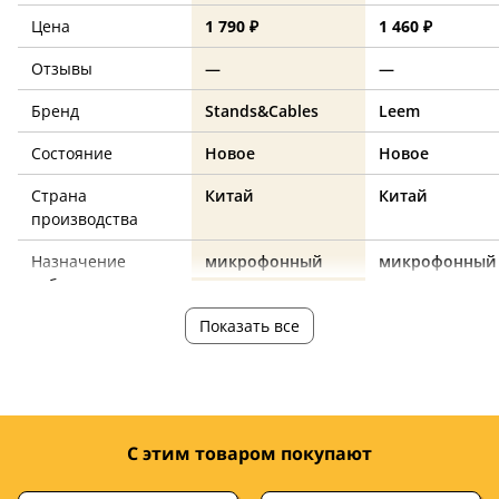
Цена
1 790 ₽
1 460 ₽
Отзывы
—
—
Бренд
Stands&Cables
Leem
Состояние
Новое
Новое
Страна
Китай
Китай
производства
Назначение
микрофонный
микрофонный
кабеля
Показать все
Оплетка
ПВХ
—
Стерео/моно
моно
моно
XLR (F) – jack 6.3
XLR (F) – jack 6.
Разъемы
(M)
(M)
С этим товаром покупают
Длина, м
7
7