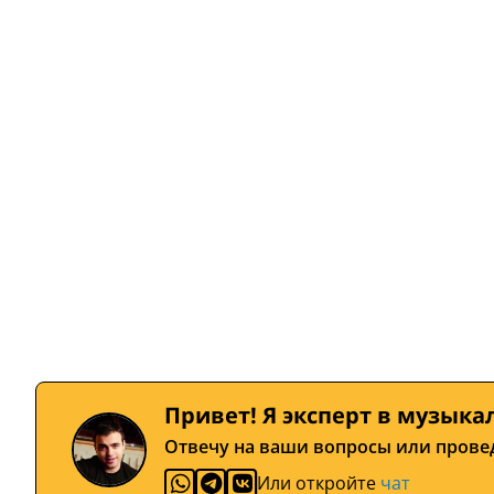
Привет! Я эксперт в музыка
Отвечу на ваши вопросы или прове
Или откройте
чат