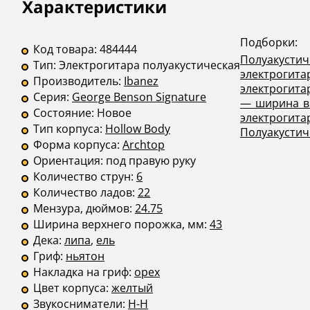
Описание
Инструкции
Характеристики
Подборки:
Код товара:
484444
Полуакустич
Тип:
Электрогитара полуакустическая
электрогита
Производитель:
Ibanez
электрогита
Серия:
George Benson Signature
— ширина в
Состояние:
Новое
электроги
Тип корпуса:
Hollow Body
Полуакустич
Форма корпуса:
Archtop
Ориентация:
под правую руку
Количество струн:
6
Количество ладов:
22
Мензура, дюймов:
24.75
Ширина верхнего порожка, мм:
43
Дека:
липа
,
ель
Гриф:
ньятон
Накладка на гриф:
орех
Цвет корпуса:
желтый
Звукосниматели:
H-H