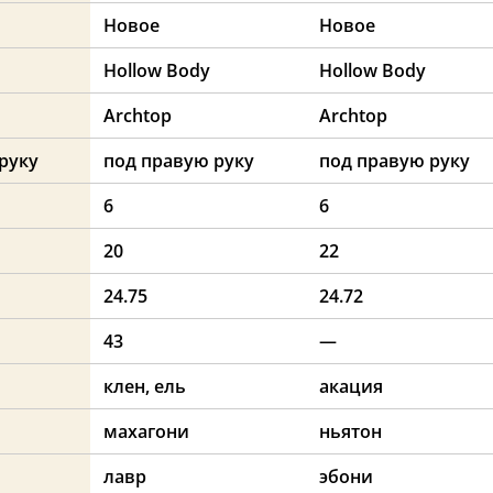
Новое
Новое
Hollow Body
Hollow Body
Archtop
Archtop
руку
под правую руку
под правую руку
6
6
20
22
24.75
24.72
43
—
клен, ель
акация
махагони
ньятон
лавр
эбони