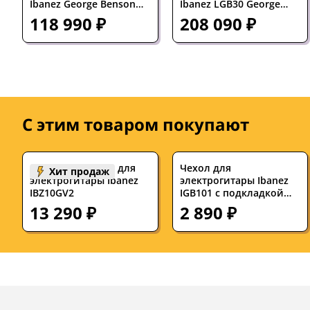
Ibanez George Benson
Ibanez LGB30 George
Signature GB10EM
Benson Signature
118 990 ₽
208 090 ₽
Hollow Body Jet Blue
Hollowbody Natural
Burst
С этим товаром покупают
Комбоусилитель для
Чехол для
Хит продаж
электрогитары Ibanez
электрогитары Ibanez
IBZ10GV2
IGB101 с подкладкой
10мм
13 290 ₽
2 890 ₽