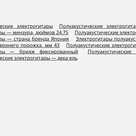
еские электрогитары
Полуакустические электроги
ры — мензура, дюймов 24.75
Полуакустические элект
ры — страна бренда Япония
Электрогитары полуакус
ерхнего порожка, мм 43
Полуакустические электрог
тары — бридж фиксированный
Полуакустически
еские электрогитары — дека ель