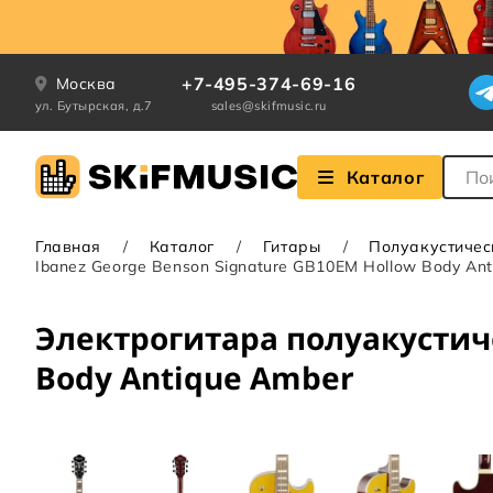
+7-495-374-69-16
Москва
ул. Бутырская, д.7
sales@skifmusic.ru
Поле
Каталог
Главная
Каталог
Гитары
Полуакустичес
Ibanez George Benson Signature GB10EM Hollow Body An
Электрогитара полуакустиче
Body Antique Amber