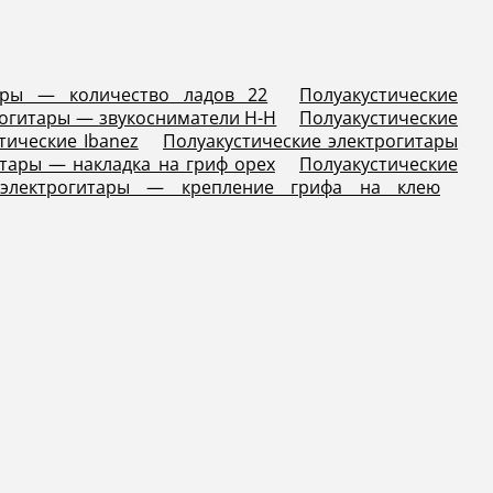
тары — количество ладов 22
Полуакустические
рогитары — звукосниматели H-H
Полуакустические
тические Ibanez
Полуакустические электрогитары
итары — накладка на гриф орех
Полуакустические
е электрогитары — крепление грифа на клею