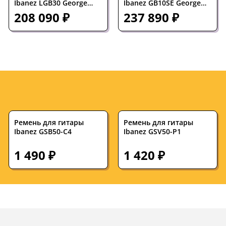
Ibanez LGB30 George
Ibanez GB10SE George
Benson Signature
Benson Signature
208 090 ₽
237 890 ₽
Hollowbody Vintage
Hollowbody Brown
Yellow Sunburst
Sunburst
Ремень для гитары
Ремень для гитары
Ibanez GSB50-C4
Ibanez GSV50-P1
1 490 ₽
1 420 ₽