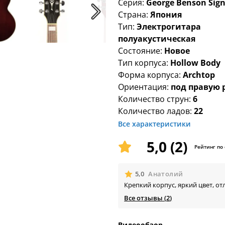
Серия:
George Benson Sig
Страна:
Япония
Тип:
Электрогитара
полуакустическая
Состояние:
Новое
Тип корпуса:
Hollow Body
Форма корпуса:
Archtop
Ориентация:
под правую 
Количество струн:
6
Количество ладов:
22
Все характеристики
5,0 (2)
Рейтинг по
🟊
5,0
Анатолий
Крепкий корпус, яркий цвет, о
Все отзывы (
2
)
Видеообзор