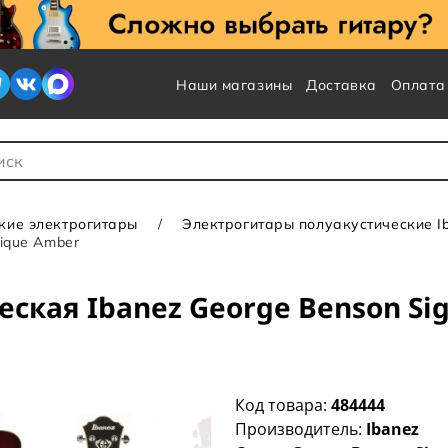
Наши магазины
Доставка
Оплата
 для Поиска
кие электрогитары
Электрогитары полуакустические I
tique Amber
ская Ibanez George Benson Si
Код товара:
484444
Производитель:
Ibanez