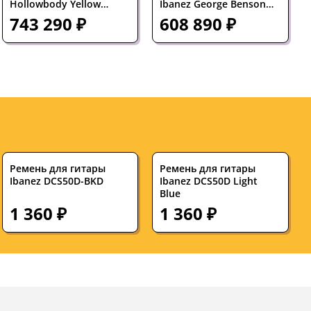
Hollowbody Yellow
Ibanez George Benson
Vintage Sunburst с
Prestige LGB300 Vintage
743 290 ₽
608 890 ₽
кейсом
Yellow Sunburst
Ремень для гитары
Ремень для гитары
Ibanez DCS50D-BKD
Ibanez DCS50D Light
Blue
1 360 ₽
1 360 ₽