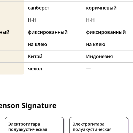
санберст
коричневый
H-H
H-H
нный
фиксированный
фиксированный
на клею
на клею
Китай
Индонезия
чехол
—
enson Signature
Электрогитара
Электрогитара
полуакустическая
полуакустическая