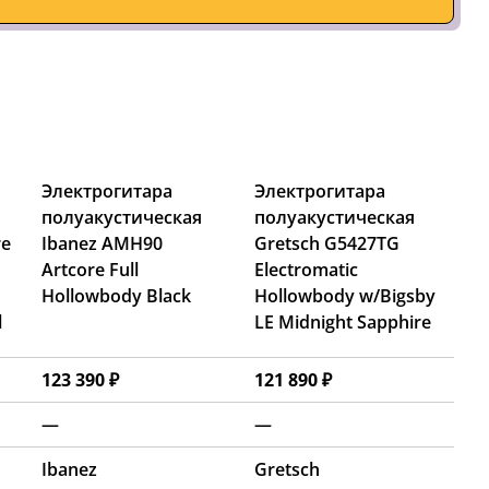
Электрогитара
Электрогитара
полуакустическая
полуакустическая
re
Ibanez AMH90
Gretsch G5427TG
Artcore Full
Electromatic
Hollowbody Black
Hollowbody w/Bigsby
l
LE Midnight Sapphire
123 390 ₽
121 890 ₽
—
—
Ibanez
Gretsch