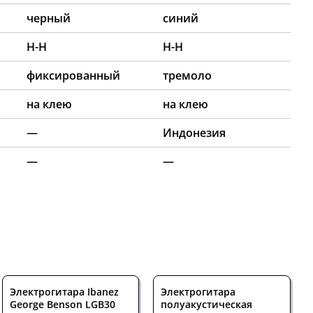
черный
синий
H-H
H-H
фиксированный
тремоло
на клею
на клею
—
Индонезия
—
—
Электрогитара Ibanez
Электрогитара
George Benson LGB30
полуакустическая