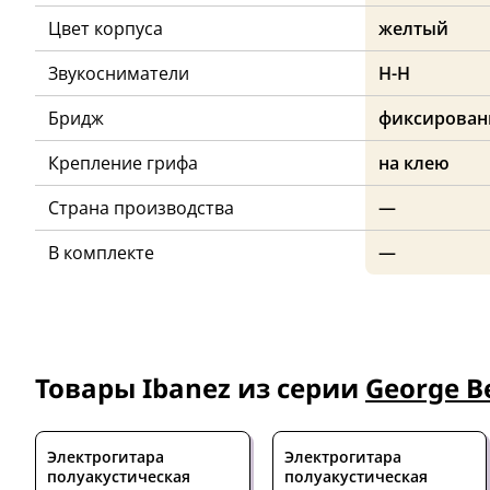
Цвет корпуса
желтый
Звукосниматели
H-H
Бридж
фиксирова
Крепление грифа
на клею
Страна производства
—
В комплекте
—
Товары Ibanez из серии
George B
Электрогитара
Электрогитара
полуакустическая
полуакустическая