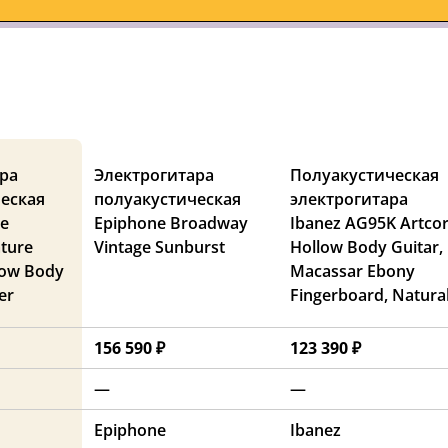
ра
Электрогитара
Полуакустическая
еская
полуакустическая
электрогитара
ge
Epiphone Broadway
Ibanez AG95K Artco
ture
Vintage Sunburst
Hollow Body Guitar,
ow Body
Macassar Ebony
er
Fingerboard, Natura
156 590 ₽
123 390 ₽
—
—
Epiphone
Ibanez