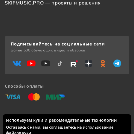
SKIFMUSIC.PRO — проекты и решения
Подписывайтесь на социальные сети
Более 500 обучающих видео и обзоров
Способы оплаты
«Виза»
«Мастеркард»
«Мир»
Используем куки и рекомендательные технологии
Доставка по России: Москва, Санкт-Петербург, Новосибирск,
Екатеринбург, Казань, Нижний Новгород, Челябинск,
Оставаясь с нами, вы соглашаетесь на использование
Красноярск, Самара, Уфа, Ростов-на-Дону, Омск, Краснодар,
файлов куки
.
Воронеж, Волгоград, Пермь и другие города.