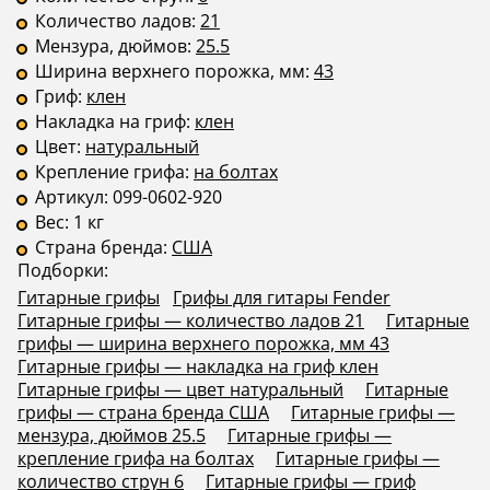
Количество ладов:
21
Мензура, дюймов:
25.5
Ширина верхнего порожка, мм:
43
Гриф:
клен
Накладка на гриф:
клен
Цвет:
натуральный
Крепление грифа:
на болтах
Артикул:
099-0602-920
Вес:
1 кг
Страна бренда:
США
Подборки:
Гитарные грифы
Грифы для гитары Fender
Гитарные грифы — количество ладов 21
Гитарные
грифы — ширина верхнего порожка, мм 43
Гитарные грифы — накладка на гриф клен
Гитарные грифы — цвет натуральный
Гитарные
грифы — страна бренда США
Гитарные грифы —
мензура, дюймов 25.5
Гитарные грифы —
крепление грифа на болтах
Гитарные грифы —
количество струн 6
Гитарные грифы — гриф