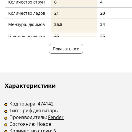
Количество струн
6
4
Количество ладов
21
20
Мензура, дюймов
25.5
34
Ширина верхнего
43
38
порожка, мм
Показать все
Гриф
клен
клен
Накладка на гриф
клен
клен
Цвет
натуральный
натуральный
Описание
Инструкции
Характеристики
Крепление грифа
на болтах
на болтах
Код товара:
474142
Тип:
Гриф для гитары
Производитель:
Fender
Состояние:
Новое
Количество струн:
6