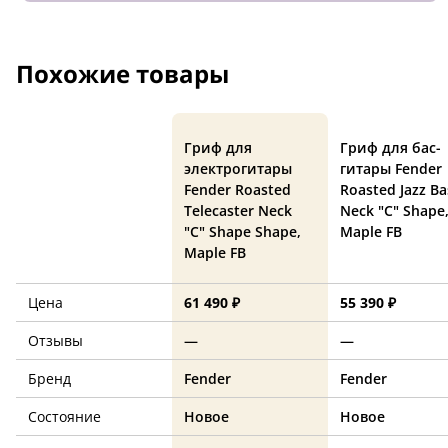
Похожие товары
Гриф для
Гриф для бас-
электрогитары
гитары Fender
Fender Roasted
Roasted Jazz Ba
Telecaster Neck
Neck "C" Shape
"C" Shape Shape,
Maple FB
Maple FB
Цена
61 490 ₽
55 390 ₽
Отзывы
—
—
Бренд
Fender
Fender
Состояние
Новое
Новое