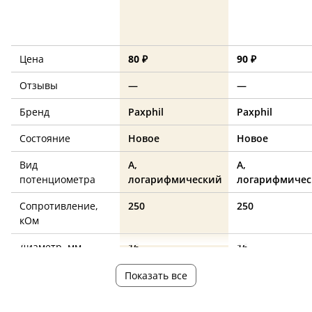
Цена
80 ₽
90 ₽
Отзывы
—
—
Бренд
Paxphil
Paxphil
Состояние
Новое
Новое
Вид
A,
A,
потенциометра
логарифмический
логарифмичес
Сопротивление,
250
250
кОм
Диаметр, мм
16
16
Страна
—
—
Показать все
производства