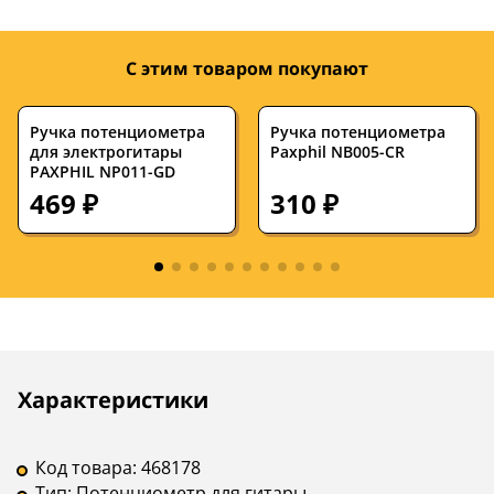
С этим товаром покупают
Ручка потенциометра
Ручка потенциометра
для электрогитары
Paxphil NB005-CR
PAXPHIL NP011-GD
469 ₽
310 ₽
Описание
Инструкции
Характеристики
Код товара:
468178
Тип:
Потенциометр для гитары