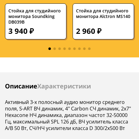
частота, Гц
Стойка для студийного
Стойка для студийного
Диаметр ВЧ-
—
1
монитора Soundking
монитора Alctron MS140
динамика, дюймы
DB039B
3 940 ₽
2 960 ₽
Диаметр СЧ-
—
5
динамика, дюймы
Диаметр НЧ-
—
8.5
динамика, дюймы
Съемная решетка
—
нет
Количество, штук
—
1
Инструкции
Описание
Характеристики
Разъемы и
—
XLR, RJ45
интерфейсы
Активный 3-х полосный аудио монитор среднего
поля, S-ART ВЧ динамик, 4" Carbon СЧ динамик, 2х7"
Корпус
—
алюминий
Hexacone НЧ динамика, диапазон частот 32-50000
Гц, максимальный SPL 126 дБ, ВЧ усилитель класса
Цвет
—
белый
A/B 50 Вт, СЧ/НЧ усилители класса D 300/2х500 Вт
Номинальная
—
—