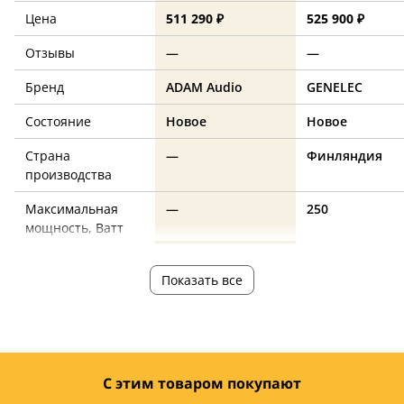
Цена
511 290 ₽
525 900 ₽
Отзывы
—
—
Бренд
ADAM Audio
GENELEC
Состояние
Новое
Новое
Страна
—
Финляндия
производства
Максимальная
—
250
мощность, Ватт
Максимальное
—
113
Показать все
звуковое
давление, дБ
Минимальная
—
32
частота, Гц
С этим товаром покупают
Максимальная
—
43000