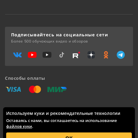
Подписывайтесь на социальные сети
Более 500 обучающих видео и обзоров
Способы оплаты
«Виза»
«Мастеркард»
«Мир»
Используем куки и рекомендательные технологии
Доставка по России: Москва, Санкт-Петербург, Новосибирск,
Екатеринбург, Казань, Нижний Новгород, Челябинск,
Оставаясь с нами, вы соглашаетесь на использование
Красноярск, Самара, Уфа, Ростов-на-Дону, Омск, Краснодар,
файлов куки
.
Воронеж, Волгоград, Пермь и другие города.
© 2005 – 2026 Каталог интернет-сайта
skifmusic.ru
носит