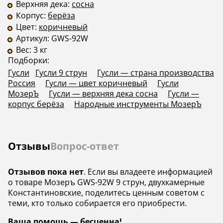
Верхняя дека:
сосна
Корпус:
берёза
Цвет:
коричневый
Артикул:
GWS-92W
Вес:
3 кг
Подборки:
Гусли
Гусли 9 струн
Гусли — страна производства
Россия
Гусли — цвет коричневый
Гусли
МозерЪ
Гусли — верхняя дека сосна
Гусли —
корпус берёза
Народные инструменты МозерЪ
Отзывы
Вопрос-ответ
Отзывов пока нет
. Если вы владеете информацией
о товаре Мозеръ GWS-92W 9 струн, двухкамерные
Константиновские, поделитесь ценным советом с
теми, кто только собирается его приобрести.
Ваша помощь — бесценна!