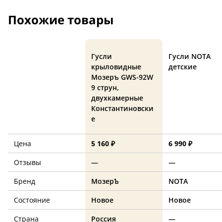
Похожие товары
Гусли
Гусли NOTA
крыловидные
детские
Мозеръ GWS-92W
9 струн,
двухкамерные
Константиновски
е
Цена
5 160 ₽
6 990 ₽
Отзывы
—
—
Бренд
МозерЪ
NOTA
Состояние
Новое
Новое
Страна
Россия
—