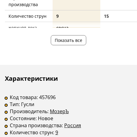
производства
Количество струн
9
15
Верхняя дека
сосна
—
Корпус
берёза
—
Показать все
Цвет
коричневый
черный
Описание
Инструкции
Характеристики
Код товара:
457696
Тип:
Гусли
Производитель:
МозерЪ
Состояние:
Новое
Страна производства:
Россия
Количество струн:
9