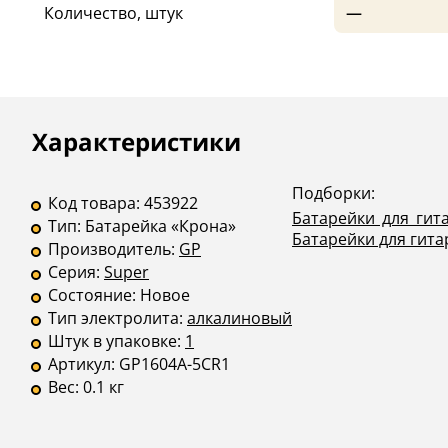
Количество, штук
—
Описание
Инструкции
Характеристики
Подборки:
Код товара:
453922
Батарейки для гит
Тип:
Батарейка «Крона»
Батарейки для гита
Производитель:
GP
Серия:
Super
Состояние:
Новое
Тип электролита:
алкалиновый
Штук в упаковке:
1
Артикул:
GP1604A-5CR1
Вес:
0.1 кг