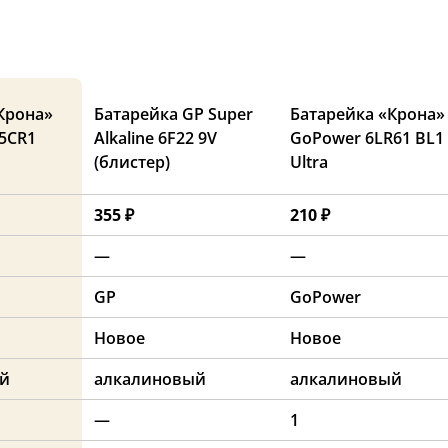
Крона»
Батарейка GP Super
Батарейка «Крона»
5CR1
Alkaline 6F22 9V
GoPower 6LR61 BL1
(блистер)
Ultra
355 ₽
210 ₽
—
—
GP
GoPower
Новое
Новое
й
алкалиновый
алкалиновый
—
1