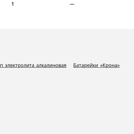
1
—
п электролита алкалиновая
Батарейки «Крона»