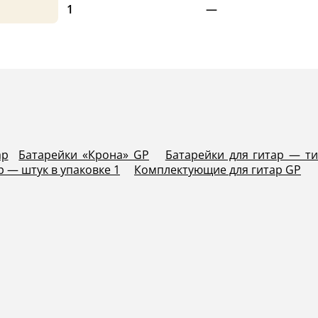
1
—
ар
Батарейки «Крона» GP
Батарейки для гитар — ти
р — штук в упаковке 1
Комплектующие для гитар GP