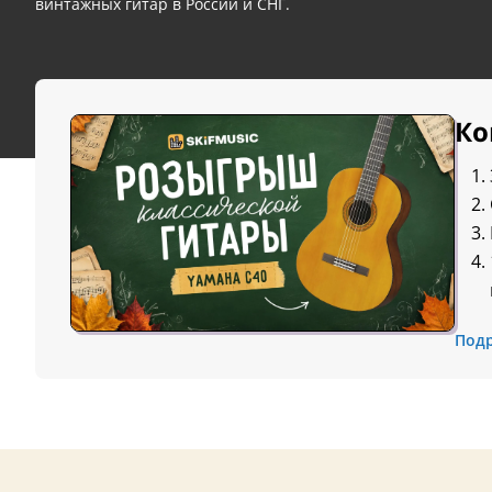
винтажных гитар в России и СНГ.
Ко
Под