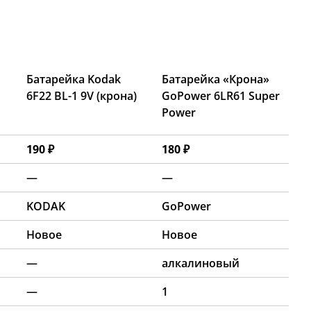
Батарейка Kodak
Батарейка «Крона»
6F22 BL-1 9V (крона)
GoPower 6LR61 Super
Power
190 ₽
180 ₽
—
—
KODAK
GoPower
Новое
Новое
—
алкалиновый
—
1