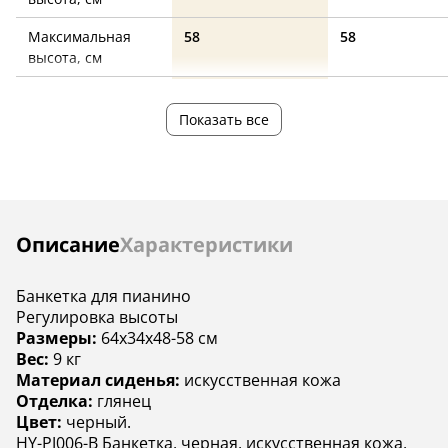
Максимальная
58
58
высота, см
Материал сидения
кожзаменитель
кожзаменител
Показать все
Материал ножек
дерево
дерево
Цвет
черный
черный
Страна
—
Россия
производства
Инструкции
Описание
Характеристики
Банкетка для пианино
Регулировка высоты
Размеры:
64х34x48-58 см
Вес:
9 кг
Материал сиденья:
искусственная кожа
Отделка:
глянец
Цвет:
черный.
HY-PJ006-B Банкетка, черная, искусственная кожа,