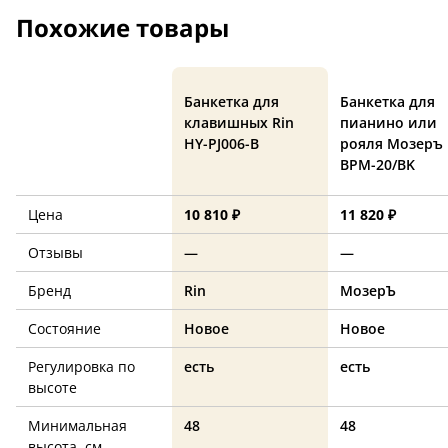
Похожие товары
Банкетка для
Банкетка для
клавишных Rin
пианино или
HY-PJ006-B
рояля Мозеръ
BPM-20/BK
Цена
10 810 ₽
11 820 ₽
Отзывы
—
—
Бренд
Rin
МозерЪ
Состояние
Новое
Новое
Регулировка по
есть
есть
высоте
Минимальная
48
48
высота, см