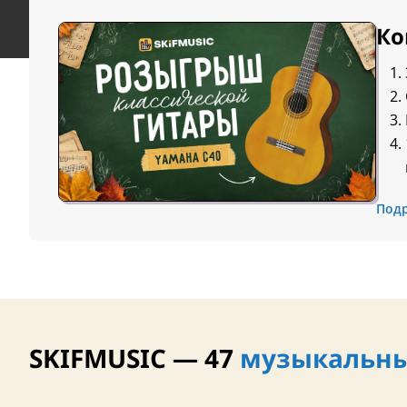
Ко
Под
SKIFMUSIC — 47
музыкальны