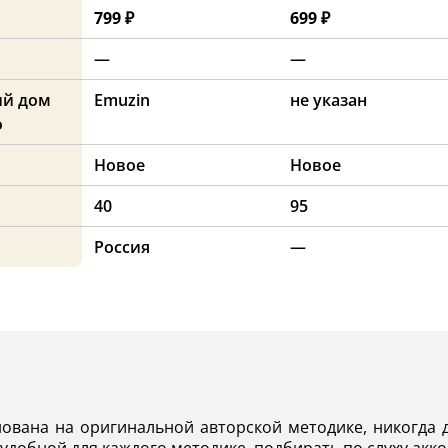
799 ₽
699 ₽
—
—
ий дом
Emuzin
не указан
о
Новое
Новое
40
95
Россия
—
нована на оригинальной авторской методике, никогда 