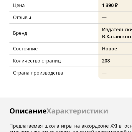
Цена
1 390 ₽
Отзывы
—
Издательск
Бренд
В.Катанског
Состояние
Новое
Количество страниц
208
Страна производства
—
Инструкции
Описание
Характеристики
Предлагаемая школа игры на аккордеоне XXI в. ос