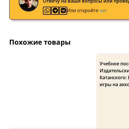
Отвечу на ваши вопросы или прове
Или откройте
чат
Похожие товары
Учебное по
Издательски
Катанского:
игры на акк