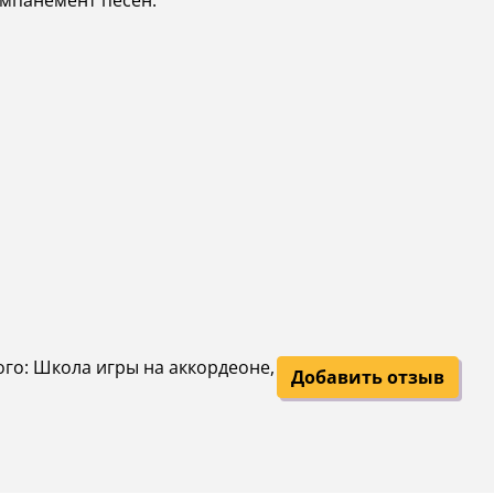
омпанемент песен.
ого: Школа игры на аккордеоне,
Добавить отзыв