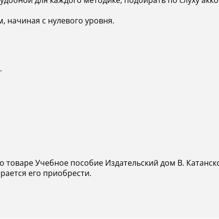
удобной для каждого методике, подбирать по слуху акк
 начиная с нулевого уровня.
.
о товаре Учебное пособие Издательский дом В. Катанск
ирается его приобрести.