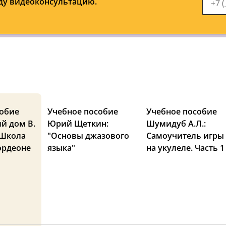
ду видеоконсультацию.
собие
Учебное пособие
Учебное пособие
й дом В.
Юрий Щеткин:
Шумидуб А.Л.:
 Школа
"Основы джазового
Самоучитель игры
ордеоне
языка"
на укулеле. Часть 1