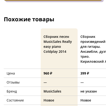
Похожие товары
Сборник песен
Сборник
MusicSales Really
произведений
easy piano
для гитары.
Coldplay 2014
Ансамбли, дуэ
трио.
Кириловский А
Цена
960 ₽
399 ₽
Отзывы
—
—
Бренд
MusicSales
не указан
Состояние
Новое
Новое