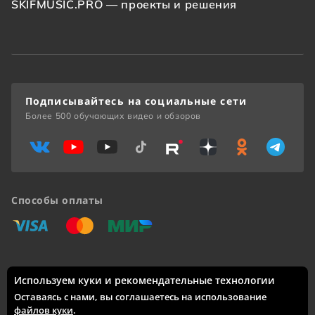
SKIFMUSIC.PRO — проекты и решения
Подписывайтесь на социальные сети
Более 500 обучающих видео и обзоров
Способы оплаты
«Виза»
«Мастеркард»
«Мир»
Используем куки и рекомендательные технологии
Доставка по России: Москва, Санкт-Петербург, Новосибирск,
Екатеринбург, Казань, Нижний Новгород, Челябинск,
Оставаясь с нами, вы соглашаетесь на использование
Красноярск, Самара, Уфа, Ростов-на-Дону, Омск, Краснодар,
файлов куки
.
Воронеж, Волгоград, Пермь и другие города.