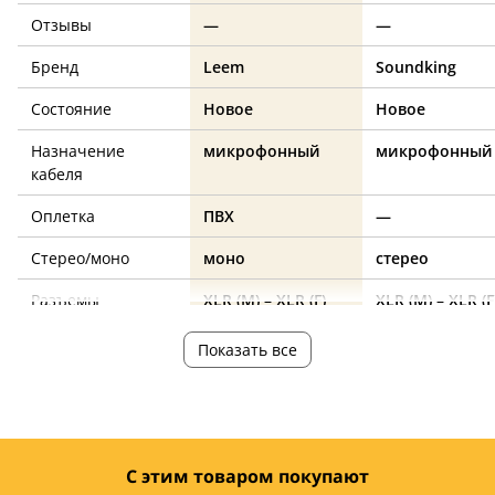
Отзывы
—
—
Бренд
Leem
Soundking
Состояние
Новое
Новое
Назначение
микрофонный
микрофонный
кабеля
Оплетка
ПВХ
—
Стерео/моно
моно
стерео
Разъемы
XLR (M) – XLR (F)
XLR (M) – XLR (F
Длина, м
5
5
Показать все
черный
—
Цвет
Страна
—
—
производства
С этим товаром покупают