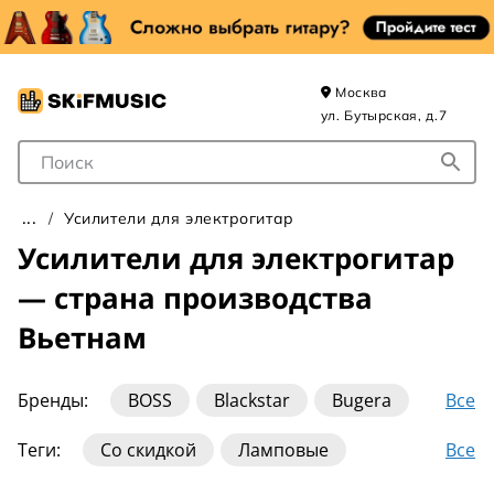
Москва
ул. Бутырская, д.7
Поле для Поиска
Усилители для электрогитар
Усилители для электрогитар
— страна производства
Вьетнам
Все
Бренды:
BOSS
Blackstar
Bugera
Diezel
ENGL
EVH
Electro-Harmonix
Все
Теги:
Со скидкой
Ламповые
Fender
Friedman
HOTONE
Транзисторные