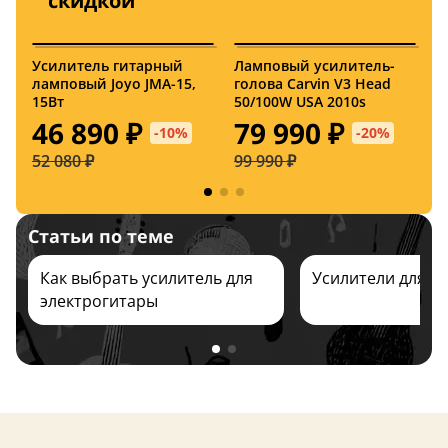
скидкой
Усилитель гитарный
Ламповый усилитель-
У
ламповый Joyo JMA-15,
голова Carvin V3 Head
э
15Вт
50/100W USA 2010s
G
T
46 890 ₽
79 990 ₽
-10%
-20%
52 080 ₽
99 990 ₽
7
Статьи по теме
Как выбрать усилитель для
Усилители для э
электрогитары