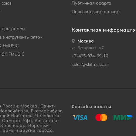
 союз
Публичная оферта
г
Персональные данные
я программа
Контактная информация
 инструменты оптом
Москва
KIFMUSIC
ул. Бутырская, д.7
в SKIFMUSIC
+7-495-374-69-16
sales@skifmusic.ru
 России: Москва, Санкт-
Способы оплаты
Новосибирск, Екатеринбург,
«Виза»
«Мастеркард»
«Мир»
жний Новгород, Челябинск,
, Самара, Уфа, Ростов-на-
, Краснодар, Воронеж,
Пермь и другие города.