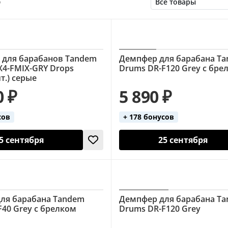
о
для барабанов Tandem
Демпфер для барабана T
X4-FMIX-GRY Drops
Drums DR-F120 Grey с бре
т.) серые
0 ₽
5 890 ₽
сов
+ 178 бонусов
5 сентября
25 сентября
ля барабана Tandem
Демпфер для барабана T
F40 Grey с брелком
Drums DR-F120 Grey