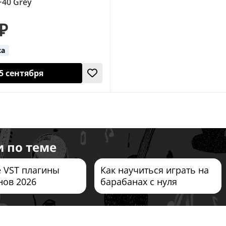
F40 Grey
 ₽
са
5 сентября
и по теме
 VST плагины
Как научиться играть на
нов 2026
барабанах с нуля