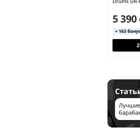
Drums DR-
5 390
+ 163 бону
2
Стать
Лучшие
бараба