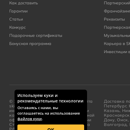
Как доставить
Партнерский
Гарантии
Франчайзин
Статьи
Реквизиты
Конкурс
Партнерска
Подарочные сертификаты
Музыкальные
Бонусная программа
Карьера в S
Инвестиции 
Используем куки и
Дополнительная информация о компании
рекомендательные технологии
© 2005 – 2026 Каталог интернет-сайта
Доставка по
skifmusic.ru
носит исключительно
Петербург, 
Оставаясь с нами, вы
информационный характер и ни при
Казань, Ни
соглашаетесь на использование
каких условиях не является публичной
Красноярск
файлов куки
.
офертой, определяемой положениями
Дону, Омск
Статьи 437(2) Гражданского кодекса
Волгоград, 
РФ.