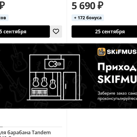
 ₽
5 690 ₽
сов
+ 172 бонуса
5 сентября
25 сентября
ля барабана Tandem