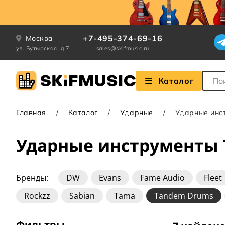
+7-495-374-69-16
Москва
ул. Бутырская, д.7
sales@skifmusic.ru
Поле
Каталог
Главная
Каталог
Ударные
Ударные инс
Ударные инструменты 
Бренды:
DW
Evans
Fame Audio
Fleet
Rockzz
Sabian
Tama
Tandem Drums
Фильтры