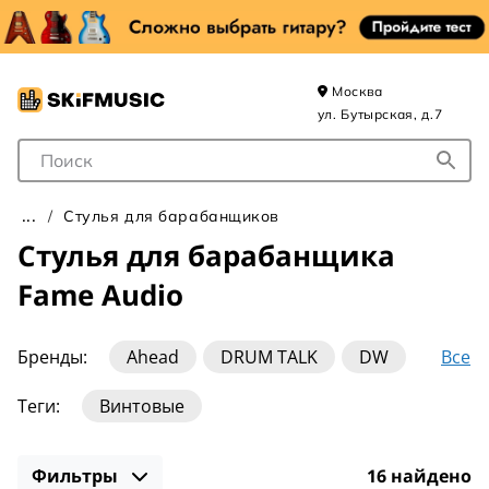
Москва
ул. Бутырская, д.7
Поле для Поиска
Стулья для барабанщиков
Стулья для барабанщика
Fame Audio
Все
Бренды:
Ahead
DRUM TALK
DW
Dixon
Gewa
Gibraltar
K&M
Теги:
Винтовые
Ludwig
Mapex
PDP by DW
Pearl
Pork Pie
ROC-N-SOC
Rockdale
Фильтры
16 найдено