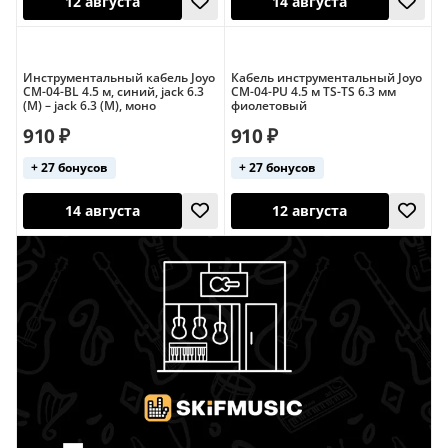
Инструментальный кабель Joyo
Кабель инструментальный Joyo
CM-04-BL 4.5 м, синий, jack 6.3
CM-04-PU 4.5 м TS-TS 6.3 мм
12 августа
14 августа
(M) – jack 6.3 (M), моно
фиолетовый
910 ₽
910 ₽
+ 27 бонусов
+ 27 бонусов
14 августа
12 августа