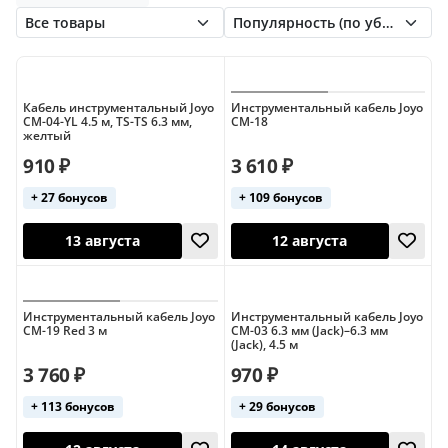
Rockcable
SHNOOR
Stagg
Для бас-гитары
Stands&Cables
Superlux
True magic
Для электроакустической гитары
Для электрогитары
Стерео
Кабель инструментальный Joyo
Инструментальный кабель Joyo
CM-04-YL 4.5 м, TS-TS 6.3 мм,
CM-18
желтый
910 ₽
3 610 ₽
+ 27 бонусов
+ 109 бонусов
13 августа
12 августа
Инструментальный кабель Joyo
Инструментальный кабель Joyo
CM-19 Red 3 м
CM-03 6.3 мм (Jack)–6.3 мм
(Jack), 4.5 м
3 760 ₽
970 ₽
+ 113 бонусов
+ 29 бонусов