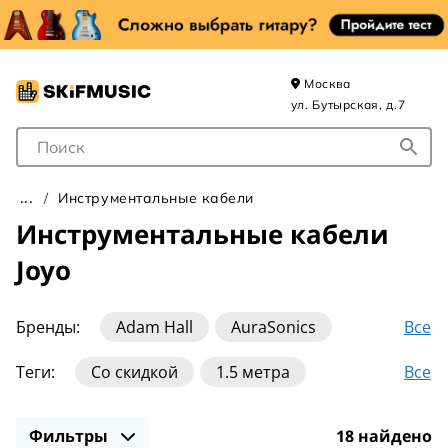
Москва
ул. Бутырская, д.7
Поле для Поиска
Инструментальные кабели
Инструментальные кабели
Joyo
Все
Бренды:
Adam Hall
AuraSonics
BOSS
Cascha
Cordial
Ernie Ball
Все
Теги:
Со скидкой
1.5 метра
Fender
Invotone
Joyo
Klotz
10 метров
3 метра
6 метров
Leem
MXR
Mogami
Planet Waves
Фильтры
18 найдено
Jack - Jack 6.3
Для акустической гитары