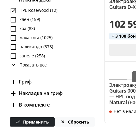
Электроаку
Guitars D-X
43.7 (1)
25.4 (6)
HPL Rosewood (12)
44.45 (1)
клен (159)
102 5
44.5 (3)
коа (83)
47 (1)
+ 3 108 бо
махагони (1025)
47.6 (1)
палисандр (373)
сапеле (258)
Показать все
Гриф
Электроаку
Guitars 00
Hardwood (8)
Накладка на гриф
— HPL под
береза (2)
Natural (н
Hardwood (4)
В комплекте
стратабонд (1)
Нет в нал
древесина твердых пород (1)
кабель (1)
ричлайт (5)
Применить
Сбросить
медиаторы (1)
эбони (2)
ремень (1)