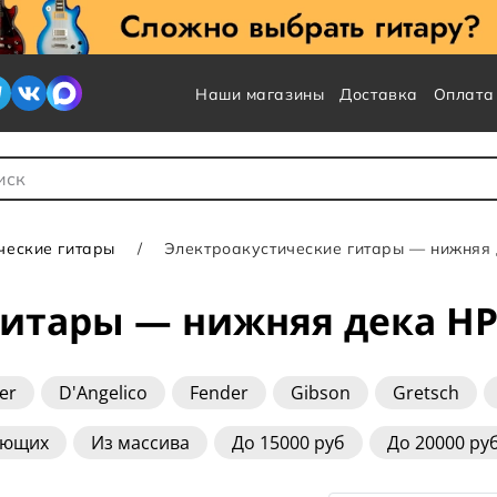
Наши магазины
Доставка
Оплата
 для Поиска
ческие гитары
Электроакустические гитары — нижняя
гитары — нижняя дека HP
er
D'Angelico
Fender
Gibson
Gretsch
ne
Taylor
Washburn
Yamaha
ающих
Из массива
До 15000 руб
До 20000 ру