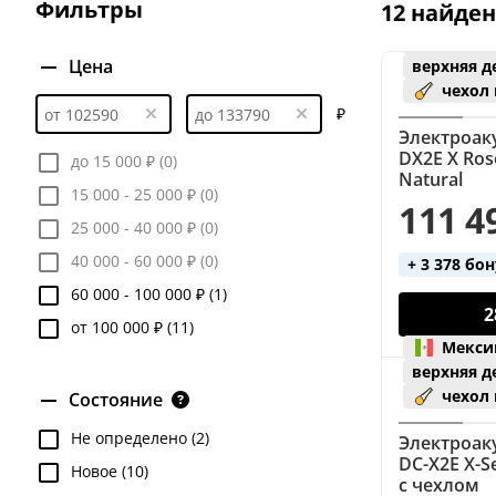
Фильтры
12 найде
Мекси
Цена
верхняя д
чехол
₽
Электроаку
DX2E X Ro
до 15 000 ₽ (0)
Natural
15 000 - 25 000 ₽ (0)
111 4
25 000 - 40 000 ₽ (0)
40 000 - 60 000 ₽ (0)
+ 3 378 бо
60 000 - 100 000 ₽ (1)
2
от 100 000 ₽ (11)
Мекси
верхняя д
чехол
Состояние
Не определено (2)
Электроаку
DC-X2E X-S
Новое (10)
с чехлом