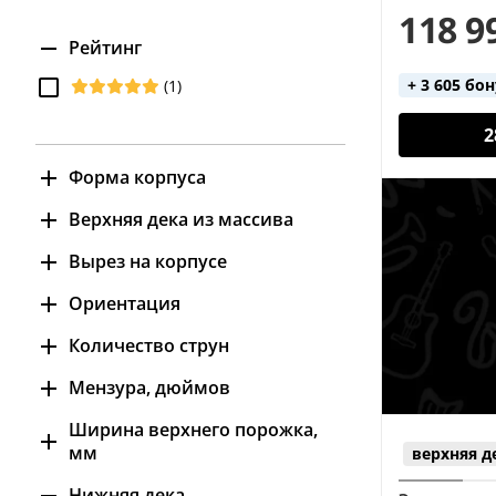
118 9
Рейтинг
+ 3 605 бо
(1)
2
Форма корпуса
Auditorium (3)
Верхняя дека из массива
Concert (1)
да (7)
Вырез на корпусе
Dreadnought (8)
нет (1)
есть (1)
Ориентация
нет (11)
под левую руку (1)
Количество струн
под правую руку (11)
6 (9)
Мензура, дюймов
12 (3)
23 (1)
Ширина верхнего порожка,
мм
верхняя д
24.9 (3)
43 (4)
25 (2)
Нижняя дека