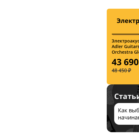
тюнер (2)
чехол (7)
Электр
Электроакус
Adler Guita
Orchestra Gl
43 690
48 450 ₽
Стать
Как выб
начина