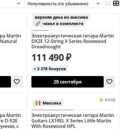
Мексика
верхняя дека из массива
чехол в комплекте
ра Martin
Электроакустическая гитара Martin
 Natural
DX2E 12-String X Series Rosewood
Dreadnought
111 490 ₽
+ 3 378 бонусов
28 сентября
5,0 (2)
Мексика
ра Martin
Электроакустическая гитара Martin
ure D-X2E
Guitars LX1REL X Series Little Martin
рунная, с
With Rosewood HPL