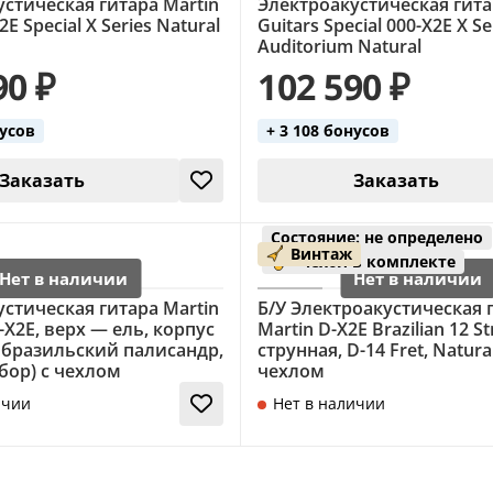
стическая гитара Martin
Электроакустическая гита
2E Special X Series Natural
Guitars Special 000-X2E X Se
Auditorium Natural
90 ₽
102 590 ₽
нусов
+ 3 108 бонусов
Заказать
Заказать
Состояние: не определено
Винтаж
чехол в комплекте
стическая гитара Martin
Б/У Электроакустическая 
0-X2E, верх — ель, корпус
Martin D-X2E Brazilian 12 Str
 бразильский палисандр,
струнная, D-14 Fret, Natural
абор) с чехлом
чехлом
ичии
Нет в наличии