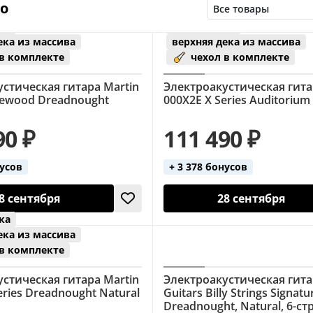
но
ка
Мексика
ека из массива
верхняя дека из массива
 в комплекте
чехол в комплекте
стическая гитара Martin
Электроакустическая гита
sewood Dreadnought
000X2E X Series Auditorium
90 ₽
111 490 ₽
нусов
+ 3 378 бонусов
8 сентября
28 сентября
ка
ека из массива
 в комплекте
стическая гитара Martin
Электроакустическая гита
eries Dreadnought Natural
Guitars Billy Strings Signat
Dreadnought, Natural, 6-ст