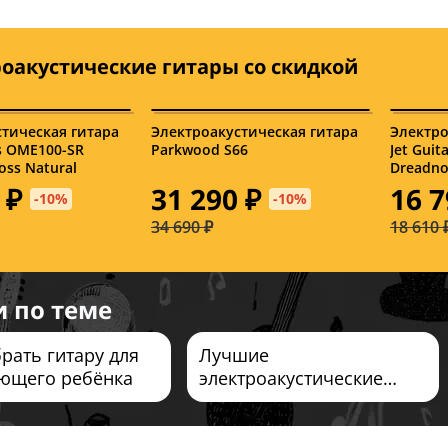
оакустические гитары со скидкой
тическая гитара
Электроакустическая гитара
Электро
rs OME100-SR
Parkwood S66
Jet Guit
oss Natural
Dreadno
Natural
 ₽
31 290 ₽
16 7
-10%
-10%
34 690 ₽
18 610 
и по теме
рать гитару для
Лучшие
ющего ребёнка
электроакустические
гитары 2026