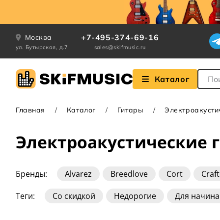
+7-495-374-69-16
Москва
ул. Бутырская, д.7
sales@skifmusic.ru
Поле
Каталог
Главная
Каталог
Гитары
Электроакусти
Электроакустические 
Бренды:
Alvarez
Breedlove
Cort
Craft
Lava
Martin
Ovation
Sigma
Takami
Теги:
Со скидкой
Недорогие
Для начин