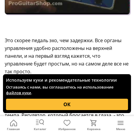
Это скорее педаль эхо, чем задержки. Все органы
управления удобно расположены на верхней
панели, и на первый взгляд кажется, что
управление будет простым, но на самом деле все не
так просто.
Используем куки и рекомендательные технологии
Здесь присутствуют обычные элементы
Оставаясь с нами, вы соглашаетесь на использование
управления...
файлов куки
.
Blend, Decay и Filter, Repeats и Delay, а также
ОК
нажимные регуляторы для байпаса и установки
темпа. Регулятор, который бросается в глаза, - это
Hazarai, звучание которого напоминает что-то из
Главная
Каталог
Избранное
Корзина
Меню
Японии времен гражданской войны.